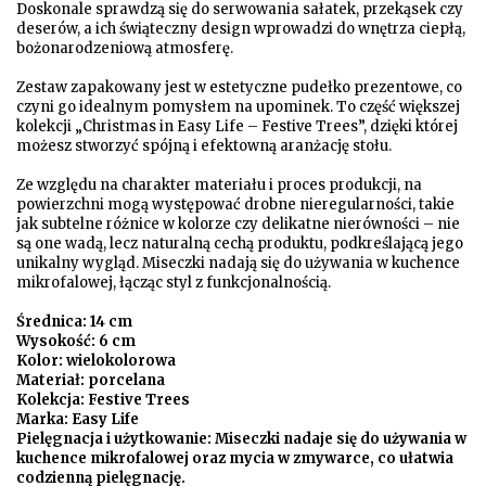
Doskonale sprawdzą się do serwowania sałatek, przekąsek czy
deserów, a ich świąteczny design wprowadzi do wnętrza ciepłą,
bożonarodzeniową atmosferę.
Zestaw zapakowany jest w estetyczne pudełko prezentowe, co
czyni go idealnym pomysłem na upominek. To część większej
kolekcji „Christmas in Easy Life – Festive Trees”, dzięki której
możesz stworzyć spójną i efektowną aranżację stołu.
Ze względu na charakter materiału i proces produkcji, na
powierzchni mogą występować drobne nieregularności, takie
jak subtelne różnice w kolorze czy delikatne nierówności – nie
są one wadą, lecz naturalną cechą produktu, podkreślającą jego
unikalny wygląd. Miseczki nadają się do używania w kuchence
mikrofalowej, łącząc styl z funkcjonalnością.
Średnica: 14 cm
Wysokość: 6 cm
Kolor: wielokolorowa
Materiał: porcelana
Kolekcja: Festive Trees
Marka: Easy Life
Pielęgnacja i użytkowanie: Miseczki nadaje się do używania w
kuchence mikrofalowej oraz mycia w zmywarce, co ułatwia
codzienną pielęgnację.