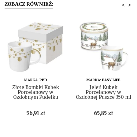
ZOBACZ RÓWNIEŻ:
<
>
DO KOSZYKA
DO KOSZYKA
MARKA:
PPD
MARKA:
EASY LIFE
Złote Bombki Kubek
Jeleń Kubek
Porcelanowy w
Porcelanowy w
Ozdobnym Pudełku
Ozdobnej Puszce 350 ml
Cena
Cena
56,91 zł
65,85 zł