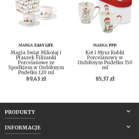
DO KOSZYKA
DO KOSZYKA
MARKA:
EASY LIFE
MARKA:
PPD
Magia Świąt Mikołaj i
Kot i Mysz Kubki
Ptaszek Filiżanki
Porcelanowy w
Porcelanowe ze
Ozdobnym Pudełku 350
Spodkiem w Ozdobnym
ml
Pudełku 120 ml
Cena
Cena
89,43 zł
85,37 zł

PRODUKTY

INFORMACJE