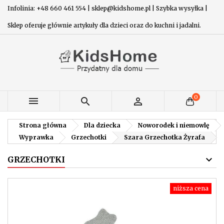
Infolinia: +48 660 461 554 | sklep@kidshome.pl | Szybka wysyłka |
Sklep oferuje głównie artykuły dla dzieci oraz do kuchni i jadalni.
0



Strona główna
Dla dziecka
Noworodek i niemowlę
Wyprawka
Grzechotki
Szara Grzechotka Żyrafa
GRZECHOTKI
niższa cena