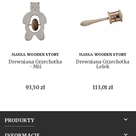
DO KOSZYKA
DO KOSZYKA
MARKA:
WOODEN STORY
MARKA:
WOODEN STORY
Drewniana Grzechotka
Drewniana Grzechotka
- Miś
Lelek
Cena
Cena
93,50 zł
113,01 zł

PRODUKTY

INFORMACJE