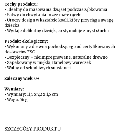
Cechy produktu:
• Idealny do masowania dziąseł podczas ząbkowania
• Łatwy do chwytania przez małe rączki
• Uroczy design w kształcie koali, który przyciąga uwagę
dziecka
• Wydaje delikatny dźwięk, co stymuluje zmysł słuchu
Produkt ekologiczny:
• Wykonany z drewna pochodzącego od certyfikowanych
dostawców FSC
• Bezpieczny – nieimpregnowane, naturalne drewno
• Zapakowany w miękki, flanelowy woreczek
• Wolny od szkodliwych substancji
Zalecany wiek
: 0+
Wymiary:
• Wymiary: 11,5 x 7,2 x 1,5 cm
• Waga: 56 g
SZCZEGÓŁY PRODUKTU