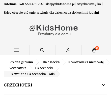
Infolinia: +48 660 461 554 | sklep@kidshome.pl | Szybka wysyłka |
Sklep oferuje głównie artykuły dla dzieci oraz do kuchni i jadalni.
0



Strona główna
Dla dziecka
Noworodek i niemowlę
Wyprawka
Grzechotki
Drewniana Grzechotka - Miś
GRZECHOTKI