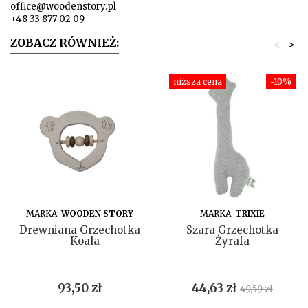
office@woodenstory.pl
+48 33 877 02 09
ZOBACZ RÓWNIEŻ:
<
>
niższa cena
-10%
DO KOSZYKA
DO KOSZYKA
MARKA:
WOODEN STORY
MARKA:
TRIXIE
Drewniana Grzechotka
Szara Grzechotka
– Koala
Żyrafa
Cena
Cena
Cena
93,50 zł
44,63 zł
49,59 zł
podstawow