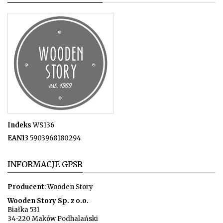
Indeks
WS136
EAN13
5903968180294
INFORMACJE GPSR
Producent
: Wooden Story
Wooden Story Sp. z o.o.
Białka 531
34-220 Maków Podhalański