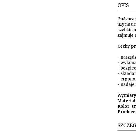
OPIS
GoAvocad
użyciu uc
szybkie u
zajmuje 
Cechy pr
- narzęd
- wykona
- bezpiec
- składa
- ergono
- nadaje
Wymiary:
Materiał
Kolor: sr
Producen
SZCZE