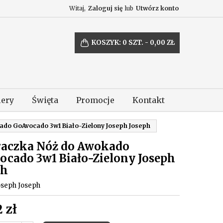
Witaj,
Zaloguj się
lub
Utwórz konto
KOSZYK:
0
SZT. - 0,00 ZŁ
lery
Święta
Promocje
Kontakt
ado GoAvocado 3w1 Biało-Zielony Joseph Joseph
raczka Nóż do Awokado
ocado 3w1 Biało-Zielony Joseph
ph
oseph Joseph
 zł