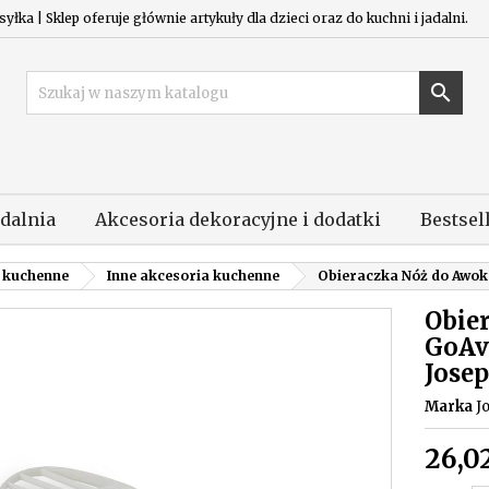
łka | Sklep oferuje głównie artykuły dla dzieci oraz do kuchni i jadalni.

adalnia
Akcesoria dekoracyjne i dodatki
Bestsel
 kuchenne
Inne akcesoria kuchenne
Obieraczka Nóż do Awok
Obie
GoAv
Jose
Marka
J
26,02