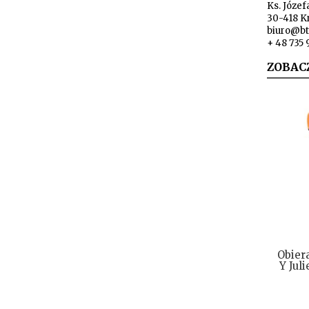
Ks. Józef
30-418 K
biuro@bt
+ 48 735 
ZOBAC
Obier
Y Jul