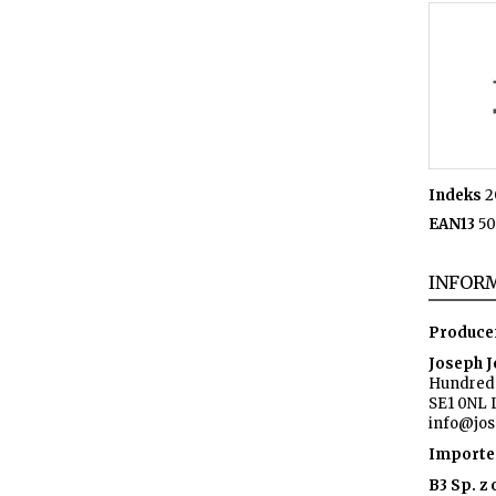
Indeks
2
EAN13
50
INFORM
Produce
Joseph 
Hundred 
SE1 0NL 
info@jo
Importe
B3 Sp. z o