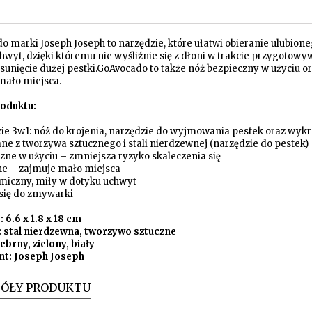
o marki Joseph Joseph to narzędzie, które ułatwi obieranie ulubi
hwyt, dzięki któremu nie wyśliźnie się z dłoni w trakcie przygotow
sunięcie dużej pestki.GoAvocado to także nóż bezpieczny w użyciu o
mało miejsca.
oduktu:
zie 3w1: nóż do krojenia, narzędzie do wyjmowania pestek oraz wyk
ne z tworzywa sztucznego i stali nierdzewnej (narzędzie do pestek)
zne w użyciu – zmniejsza ryzyko skaleczenia się
ne – zajmuje mało miejsca
miczny, miły w dotyku uchwyt
 się do zmywarki
 6.6 x 1.8 x 18 cm
: stal nierdzewna, tworzywo sztuczne
ebrny, zielony, biały
t: Joseph Joseph
GÓŁY PRODUKTU