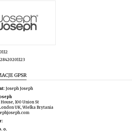
0112
28420201123
ACJE GPSR
nt
: Joseph Joseph
Joseph
House, 100 Union St
London UK, Wielka Brytania
sephjoseph.com
r:
. o.