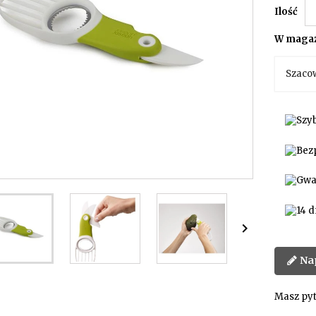
Ilość
W magaz
Szaco

Na
Masz pyt