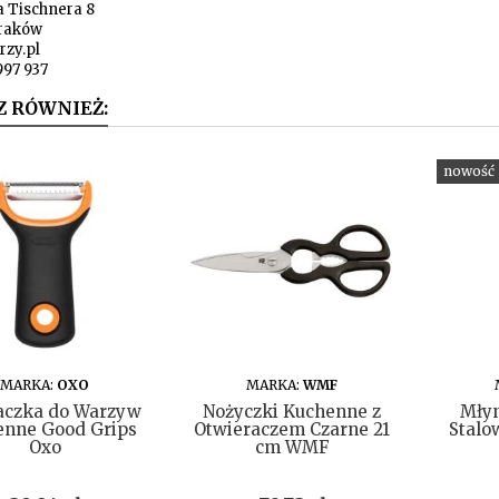
a Tischnera 8
raków
rzy.pl
997 937
Z RÓWNIEŻ:
nowość
DO KOSZYKA
DO KOSZYKA
MARKA:
OXO
MARKA:
WMF
aczka do Warzyw
Nożyczki Kuchenne z
Młyn
ienne Good Grips
Otwieraczem Czarne 21
Stalo
Oxo
cm WMF