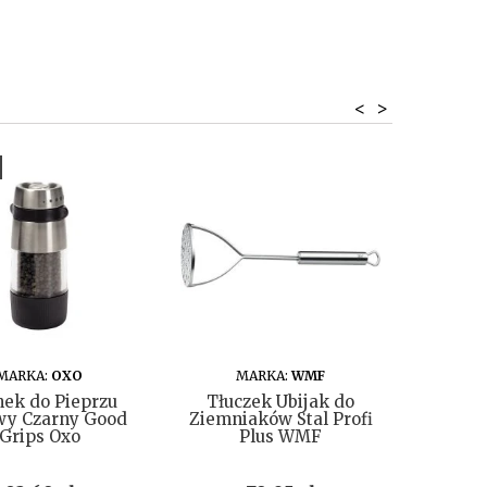
<
>
DO KOSZYKA
DO KOSZYKA
MARKA:
OXO
MARKA:
WMF
M
ek do Pieprzu
Tłuczek Ubijak do
Tim
wy Czarny Good
Ziemniaków Stal Profi
K
Grips Oxo
Plus WMF
Gotowa