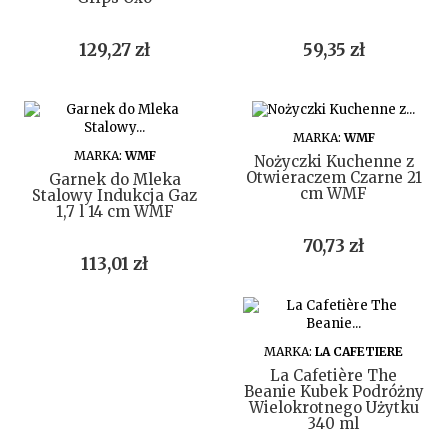
Cena
Cena
129,27 zł
59,35 zł
DO KOSZYKA
MARKA:
WMF
DO KOSZYKA
MARKA:
WMF
Nożyczki Kuchenne z
Otwieraczem Czarne 21
Garnek do Mleka
cm WMF
Stalowy Indukcja Gaz
1,7 l 14 cm WMF
Cena
70,73 zł
Cena
113,01 zł
DO KOSZYKA
MARKA:
LA CAFETIERE
La Cafetière The
Beanie Kubek Podróżny
Wielokrotnego Użytku
340 ml