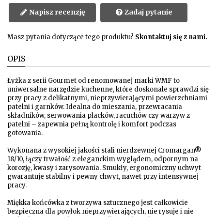
Napisz recenzję
Zadaj pytanie
Masz pytania dotyczące tego produktu?
Skontaktuj się z nami.
OPIS
Łyżka z serii Gourmet od renomowanej marki WMF to
uniwersalne narzędzie kuchenne, które doskonale sprawdzi się
przy pracy z delikatnymi, nieprzywierającymi powierzchniami
patelni i garnków. Idealna do mieszania, przewracania
składników, serwowania placków, racuchów czy warzyw z
patelni – zapewnia pełną kontrolę i komfort podczas
gotowania.
Wykonana z wysokiej jakości stali nierdzewnej Cromargan®
18/10, łączy trwałość z eleganckim wyglądem, odpornym na
korozję, kwasy i zarysowania. Smukły, ergonomiczny uchwyt
gwarantuje stabilny i pewny chwyt, nawet przy intensywnej
pracy.
Miękka końcówka z tworzywa sztucznego jest całkowicie
bezpieczna dla powłok nieprzywierających, nie rysuje i nie