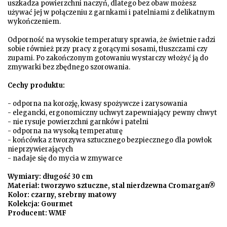
uszkadza powierzchni naczyń, dlatego bez obaw możesz
używać jej w połączeniu z garnkami i patelniami z delikatnym
wykończeniem.
Odporność na wysokie temperatury sprawia, że świetnie radzi
sobie również przy pracy z gorącymi sosami, tłuszczami czy
zupami. Po zakończonym gotowaniu wystarczy włożyć ją do
zmywarki bez zbędnego szorowania.
Cechy produktu:
- odporna na korozję, kwasy spożywcze i zarysowania
- elegancki, ergonomiczny uchwyt zapewniający pewny chwyt
- nie rysuje powierzchni garnków i patelni
- odporna na wysoką temperaturę
- końcówka z tworzywa sztucznego bezpiecznego dla powłok
nieprzywierających
- nadaje się do mycia w zmywarce
Wymiary: długość 30 cm
Materiał: tworzywo sztuczne, stal nierdzewna Cromargan®
Kolor: czarny, srebrny matowy
Kolekcja: Gourmet
Producent: WMF