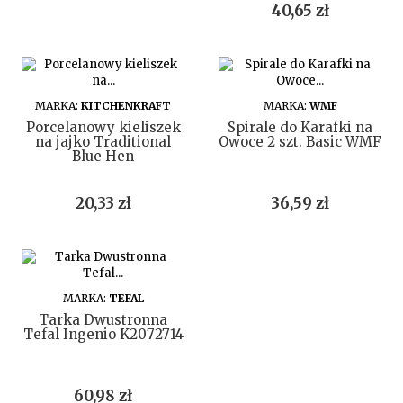
Cena
40,65 zł
DO KOSZYKA
DO KOSZYKA
MARKA:
KITCHENKRAFT
MARKA:
WMF
Porcelanowy kieliszek
Spirale do Karafki na
na jajko Traditional
Owoce 2 szt. Basic WMF
Blue Hen
Cena
Cena
20,33 zł
36,59 zł
DO KOSZYKA
MARKA:
TEFAL
Tarka Dwustronna
Tefal Ingenio K2072714
Cena
60,98 zł