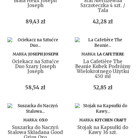
Biała Helix Joseph
Stal Nierdzewna
Joseph
Szczoteczka 4 szt. /
Tala
Cena
Cena
89,43 zł
42,28 zł
DO KOSZYKA
DO KOSZYKA
MARKA:
JOSEPH JOSEPH
MARKA:
LA CAFETIERE
Ociekacz na Sztućce
La Cafetière The
Duo Szary Joseph
Beanie Kubek Podróżny
Joseph
Wielokrotnego Użytku
450 ml
Cena
Cena
58,54 zł
52,85 zł
DO KOSZYKA
DO KOSZYKA
MARKA:
OXO
MARKA:
KITCHEN CRAFT
Suszarka do Naczyń
Stojak na Kapsułki do
Stalowa Składana Good
Kawy 36 szt.
Grips Oxo