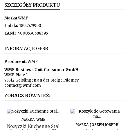
SZCZEGÓŁY PRODUKTU
Marka
WMF
Indeks
1892579990
EAN13
4000530588395
INFORMACJE GPSR
Producent
: WMF
WMF Business Unit Consumer GmbH
WMF Platz 1
73312 Geislingen an der Steige, Niemcy
contact@wmf.com
ZOBACZ RÓWNIEŻ:
DO KOSZYKA
MARKA:
WMF
DO KOSZYKA
MARKA:
JOSEPH JOSEPH
Nożyczki Kuchenne Stal