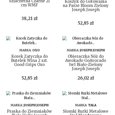
Szlachetna Czarne 21
Koszyk do Gotowania
cm WMF
na Parze Bloom Zielony
Joseph Joseph
Cena
38,21 zł
Cena
52,85 zł
DO KOSZYKA
DO KOSZYKA
MARKA:
OXO
MARKA:
JOSEPH JOSEPH
Korek Zatyczka do
Obieraczka Nóż do
Butelek Wina 2 szt.
Awokado GoAvocado
Good Grips Oxo
3w1 Biało-Zielony
Joseph Joseph
Cena
Cena
52,85 zł
26,02 zł
DO KOSZYKA
DO KOSZYKA
MARKA:
JOSEPH JOSEPH
MARKA:
TALA
Praska do Ziemniaków
Słomki Rurki Metalowe