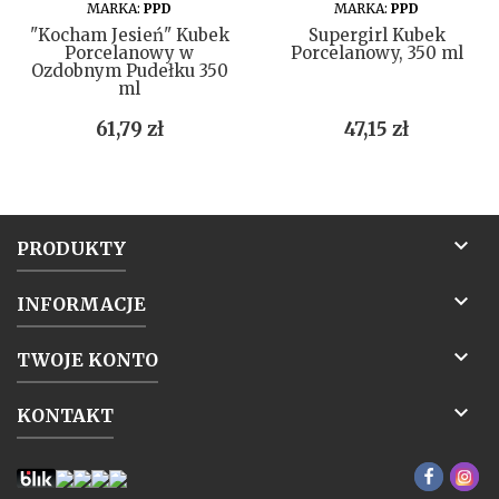
DO KOSZYKA
DO KOSZYKA
MARKA:
PPD
MARKA:
PPD
"Kocham Jesień" Kubek
Supergirl Kubek
Porcelanowy w
Porcelanowy, 350 ml
Ozdobnym Pudełku 350
ml
Cena
Cena
61,79 zł
47,15 zł

PRODUKTY

INFORMACJE

TWOJE KONTO

KONTAKT