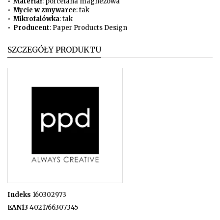
•
Materiał
: porcelana magnezowa
•
Mycie w zmywarce
: tak
•
Mikrofalówka
: tak
•
Producent
: Paper Products Design
SZCZEGÓŁY PRODUKTU
Indeks
160302973
EAN13
4021766307345