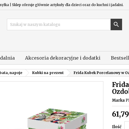
łka | Sklep oferuje głównie artykuły dla dzieci oraz do kuchni i jadalni.

adalnia
Akcesoria dekoracyjne i dodatki
Bestsel
bata, napoje
Kubki na prezent
Frida Kubek Porcelanowy w O
Frid
Ozdo
Marka
P
61,79
Ilość