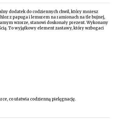
alny dodatek do codziennych chwil, który możesz
ahloz z papuga i lemurem na ramionach na tle bujnej,
samym wzorze, stanowi doskonały prezent. Wykonany
łością. To wyjątkowy element zastawy, który wzbogaci
e, co ułatwia codzienną pielęgnację.