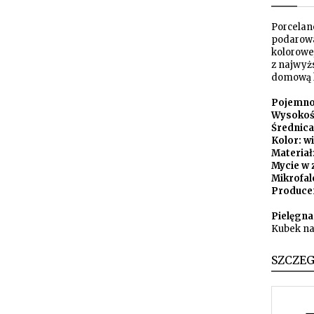
Porcelan
podarować
kolorowe
z najwyżs
domową k
Pojemnoś
Wysokoś
Średnica
Kolor: 
Materiał
Mycie w 
Mikrofal
Produce
Pielęgna
Kubek na
SZCZE