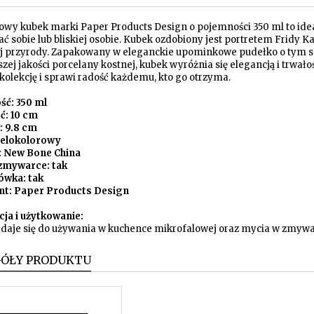
owy kubek marki Paper Products Design o pojemności 350 ml to ide
 sobie lub bliskiej osobie. Kubek ozdobiony jest portretem Fridy K
j przyrody. Zapakowany w eleganckie upominkowe pudełko o tym 
zej jakości porcelany kostnej, kubek wyróżnia się elegancją i trwa
olekcję i sprawi radość każdemu, kto go otrzyma.
ć: 350 ml
ć: 10 cm
: 9.8 cm
wielokolorowy
: New Bone China
zmywarce: tak
ówka: tak
nt: Paper Products Design
cja i użytkowanie:
daje się do używania w kuchence mikrofalowej oraz mycia w zmywarc
GÓŁY PRODUKTU