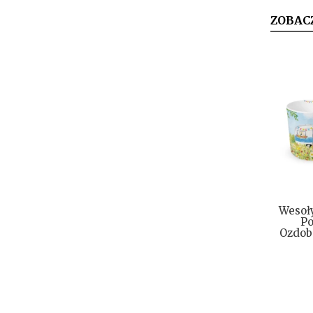
ZOBAC
Wesoł
Po
Ozdob