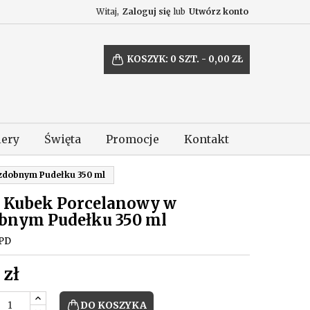
Witaj,
Zaloguj się
lub
Utwórz konto
KOSZYK:
0
SZT. - 0,00 ZŁ
lery
Święta
Promocje
Kontakt
zdobnym Pudełku 350 ml
a Kubek Porcelanowy w
bnym Pudełku 350 ml
PD
 zł
DO KOSZYKA