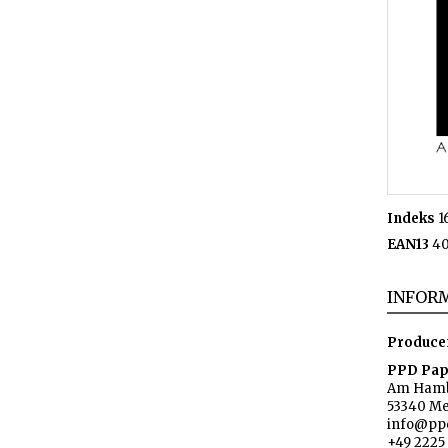
Indeks
1
EAN13
40
INFORM
Produce
PPD Pap
Am Hamb
53340 M
info@pp
+49 2225 