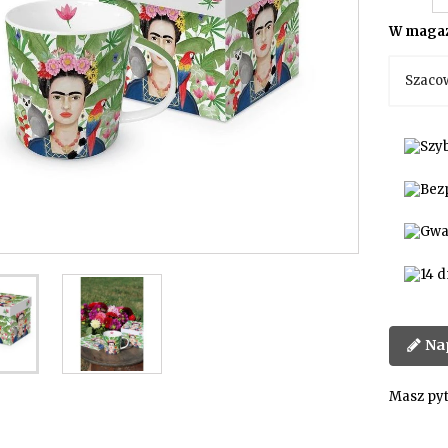
W magaz
Szaco
Na
Masz pyt