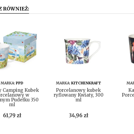
Z RÓWNIEŻ:
DO KOSZYKA
DO KOSZYKA
MARKA:
PPD
MARKA:
KITCHENKRAFT
MAR
y Camping Kubek
Porcelanowy kubek
Ka
rcelanowy w
ryflowany Kwiaty, 300
Porc
nym Pudełku 350
ml
ml
Cena
Cena
61,79 zł
34,96 zł