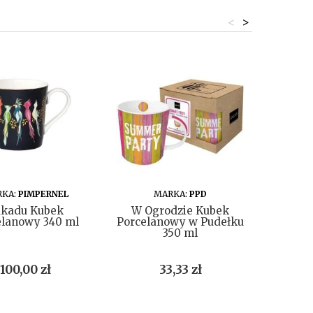
<
>
DO KOSZYKA
DO KOSZYKA
KA:
PIMPERNEL
MARKA:
PPD
MA
kadu Kubek
W Ogrodzie Kubek
Mikas
elanowy 340 ml
Porcelanowy w Pudełku
Porce
350 ml
Cena
Cena
100,00 zł
33,33 zł