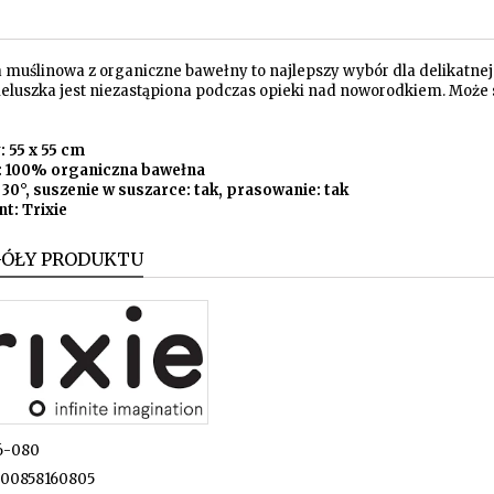
a muślinowa z organiczne bawełny to najlepszy wybór dla delikatne
eluszka jest niezastąpiona podczas opieki nad noworodkiem. Może sł
 55 x 55 cm
: 100% organiczna bawełna
 30°, suszenie w suszarce: tak, prasowanie: tak
t: Trixie
GÓŁY PRODUKTU
6-080
00858160805