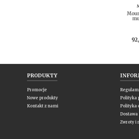
Moun
mu
Ce
92
PRODUKTY
INFOR
Promocje
Regulam
Nowe produkty
Polityka
Kontakt z nami
Polityka 
Dostawa
Zwroty i