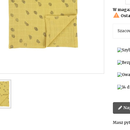
W magaz

Osta
Szaco
Na
Masz pyt