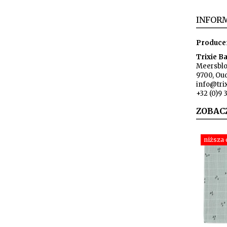
INFORM
Produce
Trixie B
Meersbl
9700, Ou
info@tri
+32 (0)9 
ZOBAC
niższa 