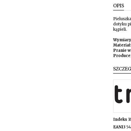
OPIS
Pieluszk
dotyku pi
kąpieli.
Wymiary:
Materiał
Pranie w
Producen
SZCZE
Indeks
1
EAN13
54