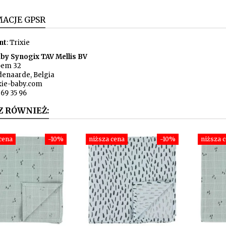
ACJE GPSR
nt
: Trixie
aby Synogix TAV Mellis BV
oem 32
denaarde, Belgia
xie-baby.com
369 35 96
Z RÓWNIEŻ:
cena
-10%
niższa cena
-10%
niższa 