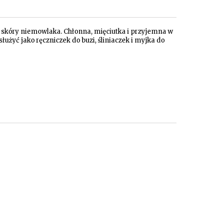
j skóry niemowlaka. Chłonna, mięciutka i przyjemna w
użyć jako ręczniczek do buzi, śliniaczek i myjka do