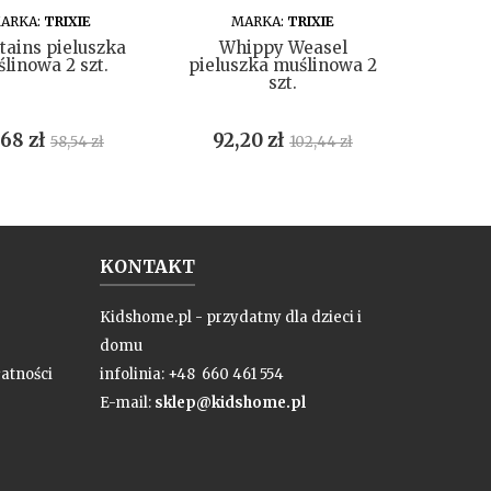
DO KOSZYKA
DO KOSZYKA
ARKA:
TRIXIE
MARKA:
TRIXIE
M
ains pieluszka
Whippy Weasel
Silly 
linowa 2 szt.
pieluszka muślinowa 2
muś
szt.
na
Cena
Cena
Cena
Cen
,68 zł
92,20 zł
92,
58,54 zł
102,44 zł
podstawowa
podstawowa
KONTAKT
Kidshome.pl - przydatny dla dzieci i
domu
atności
infolinia: +48 660 461 554
E-mail:
sklep@kidshome.pl