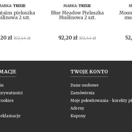
DO KOSZYKA
DO KOSZYKA
MARKA:
TRIXIE
MARKA:
TRIXIE
M
tains pieluszka
Blue Meadow Pieluszka
Mount
ślinowa 2 szt.
Muślinowa 2 szt.
muś
na
Cena
Cena
Cena
Ce
,20 zł
92,20 zł
52
102,44 zł
102,44 zł
podstawowa
podstawowa
MACJE
TWOJE KONTO
in
Dane osobowe
 prywatności
Zamówienia
cookies
Moje pokwitowania - korekty pł
Adresy
 reklamacje
Kupony