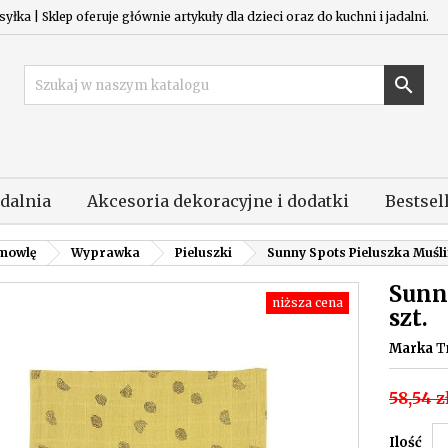
łka | Sklep oferuje głównie artykuły dla dzieci oraz do kuchni i jadalni.

adalnia
Akcesoria dekoracyjne i dodatki
Bestsel
emowlę
Wyprawka
Pieluszki
Sunny Spots Pieluszka Muśli
Sunn
niższa cena
szt.
Marka
T
58,54 z
Ilość