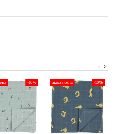
<
>
cena
-10%
niższa cena
-10%
niższa c