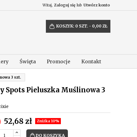
Witaj,
Zaloguj się
lub
Utwórz konto
KOSZYK:
0
SZT. - 0,00 ZŁ
lery
Święta
Promocje
Kontakt
nowa 3 szt.
y Spots Pieluszka Muślinowa 3
rixie
52,68 zł
ł
Zniżka 10%
DO KOSZYKA