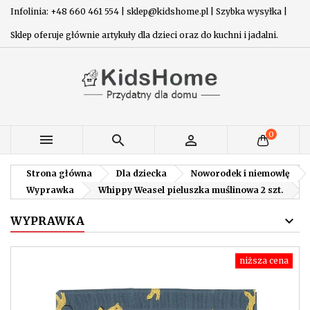
Infolinia: +48 660 461 554 | sklep@kidshome.pl | Szybka wysyłka |
Sklep oferuje głównie artykuły dla dzieci oraz do kuchni i jadalni.
0



Strona główna
Dla dziecka
Noworodek i niemowlę
Wyprawka
Whippy Weasel pieluszka muślinowa 2 szt.
WYPRAWKA
niższa cena