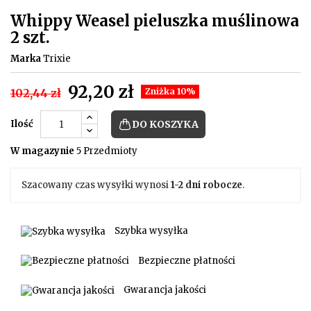
Whippy Weasel pieluszka muślinowa
2 szt.
Marka
Trixie
92,20 zł
102,44 zł
Zniżka 10%
Ilość
DO KOSZYKA
W magazynie
5 Przedmioty
Szacowany czas wysyłki wynosi
1-2 dni robocze
.
Szybka wysyłka
Bezpieczne płatności
Gwarancja jakości