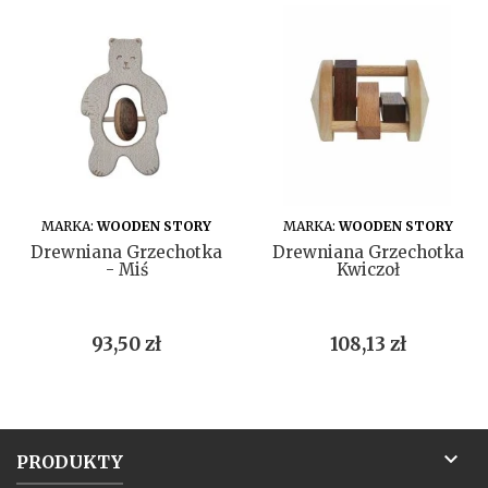
DO KOSZYKA
DO KOSZYKA
MARKA:
WOODEN STORY
MARKA:
WOODEN STORY
Drewniana Grzechotka
Drewniana Grzechotka
- Miś
Kwiczoł
Cena
Cena
93,50 zł
108,13 zł

PRODUKTY