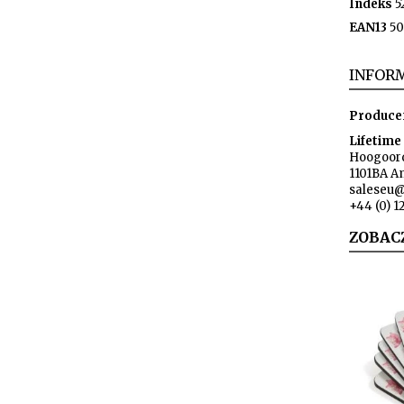
Indeks
5
EAN13
50
INFORM
Produce
Lifetime
Hoogoord
1101BA A
saleseu@
+44 (0) 
ZOBAC