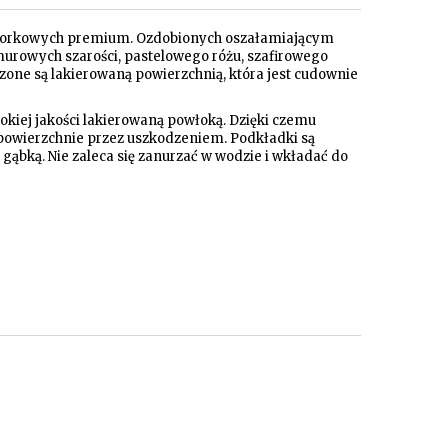
k korkowych premium. Ozdobionych oszałamiającym
rowych szarości, pastelowego różu, szafirowego
czone są lakierowaną powierzchnią, która jest cudownie
kiej jakości lakierowaną powłoką. Dzięki czemu
ne powierzchnie przez uszkodzeniem. Podkładki są
gąbką. Nie zaleca się zanurzać w wodzie i wkładać do