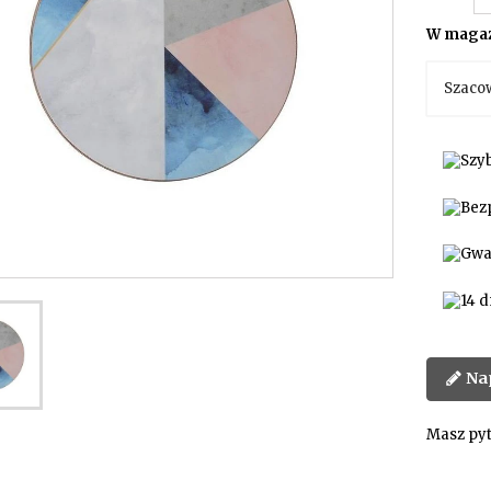
W magaz
Szaco
Na
Masz pyt