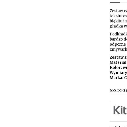
Zestaw c
teksturo
błękitu i
gładka w
Podkładk
bardzo do
odporne n
zmywark
Zestaw za
Materiał
Kolor: w
Wymiary:
Marka: 
SZCZE