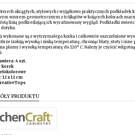
zterech okrągłych, stylowych i wyjątkowo praktycznych podkłade
wym wzorem geometrycznym z trójkątów w kojących kolorach marmu
 złotą linią podkreślającą ich wyrafinowany wygląd. Podkładki zwień
 dotyku.
i wykonane są z wytrzymałego korka i całkowicie uszczelnione wyso
brze izolują wysoką i niską temperaturę, chroniąc blaty, stoły i in
a plamy i wysoką temperaturę do 120° C. Należy je czyścić wilgotną 
i.
wiera: 4 szt.
: korek
ielokolorowe
 12 x 12 cm
CreativeTops
GÓŁY PRODUKTU