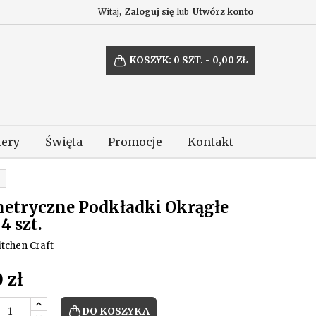
Witaj,
Zaloguj się
lub
Utwórz konto
KOSZYK:
0
SZT. - 0,00 ZŁ
lery
Święta
Promocje
Kontakt
etryczne Podkładki Okrągłe
4 szt.
itchen Craft
 zł
DO KOSZYKA