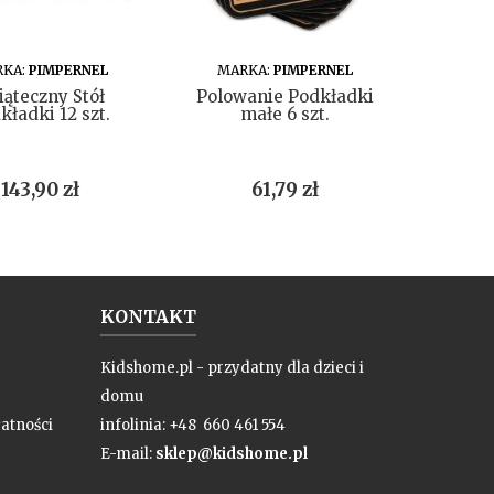
DO KOSZYKA
DO KOSZYKA
KA:
PIMPERNEL
MARKA:
PIMPERNEL
MARKA
iąteczny Stół
Polowanie Podkładki
Podk
kładki 12 szt.
małe 6 szt.
Premi
Punkt
Cena
Cena
Cen
143,90 zł
61,79 zł
108,
KONTAKT
Kidshome.pl - przydatny dla dzieci i
domu
atności
infolinia: +48 660 461 554
E-mail:
sklep@kidshome.pl