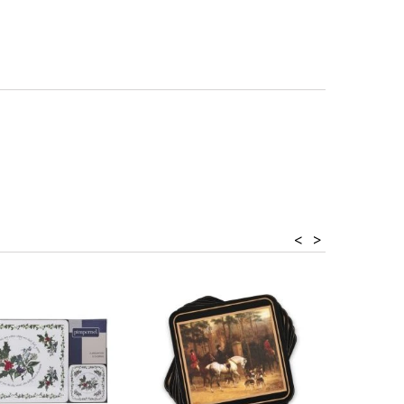
<
>
niższa c