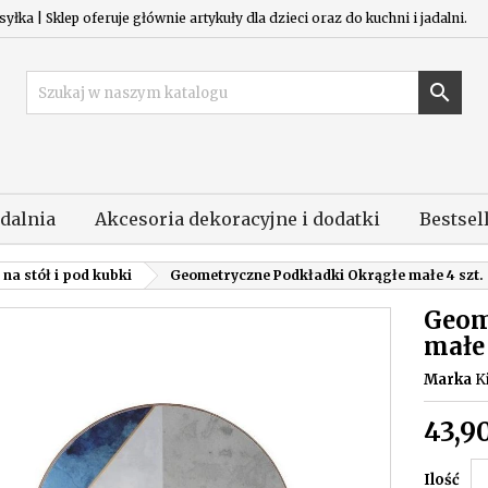
łka | Sklep oferuje głównie artykuły dla dzieci oraz do kuchni i jadalni.

adalnia
Akcesoria dekoracyjne i dodatki
Bestsel
na stół i pod kubki
Geometryczne Podkładki Okrągłe małe 4 szt.
Geom
małe 
Marka
K
43,90
Ilość