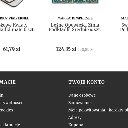
DO KOSZYKA
DO KOSZYKA
RKA:
PIMPERNEL
MARKA:
PIMPERNEL
MAR
óżowe Kwiaty
Leśne Opowieści Zima
Św
adki małe 6 szt.
Podkładki Średnie 4 szt.
Pod
Cena
Cena
Cena
61,79 zł
124,35 zł
130,89 zł
podstawowa
MACJE
TWOJE KONTO
in
Dane osobowe
 prywatności
Zamówienia
cookies
Moje pokwitowania - korekty pł
Adresy
 reklamacje
Kupony