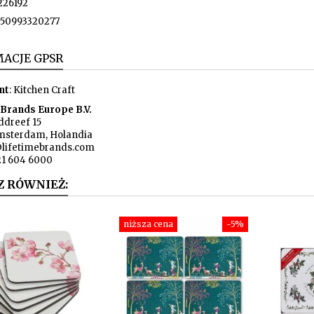
226192
50993320277
ACJE GPSR
nt
: Kitchen Craft
 Brands Europe B.V.
dreef 15
msterdam, Holandia
lifetimebrands.com
121 604 6000
Z RÓWNIEŻ:
niższa cena
-5%