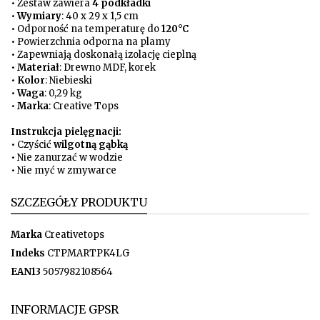
• Zestaw zawiera
4 podkładki
•
Wymiary
: 40 x 29 x 1,5 cm
• Odporność na temperaturę do
120°C
• Powierzchnia odporna na plamy
• Zapewniają doskonałą izolację cieplną
•
Materiał
: Drewno MDF, korek
•
Kolor
: Niebieski
•
Waga
: 0,29 kg
•
Marka
: Creative Tops
Instrukcja pielęgnacji:
• Czyścić
wilgotną gąbką
• Nie zanurzać w wodzie
• Nie myć w zmywarce
SZCZEGÓŁY PRODUKTU
Marka
Creativetops
Indeks
CTPMARTPK4LG
EAN13
5057982108564
INFORMACJE GPSR