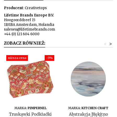
Producent
: Creativetops
Lifetime Brands Europe B.V.
Hoogoorddreef 15
1101BA Amsterdam, Holandia
saleseu@lifetimebrands.com
+44 (0) 121 604 6000
ZOBACZ RÓWNIEŻ:
<
>
niższa cena
-5%
DO KOSZYKA
DO KOSZYKA
MARKA:
PIMPERNEL
MARKA:
KITCHEN CRAFT
Truskawki Podkładki
Abstrakcja Błękitno