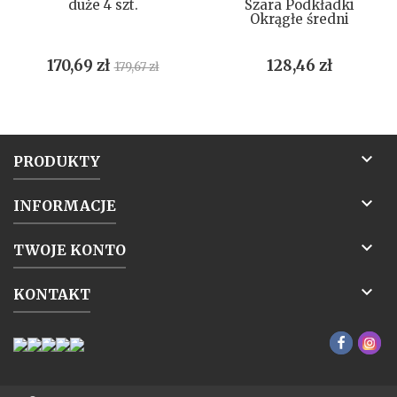
duże 4 szt.
Szara Podkładki
Okrągłe średni
Cena
Cena
Cena
170,69 zł
128,46 zł
179,67 zł
podstawowa

PRODUKTY

INFORMACJE

TWOJE KONTO

KONTAKT