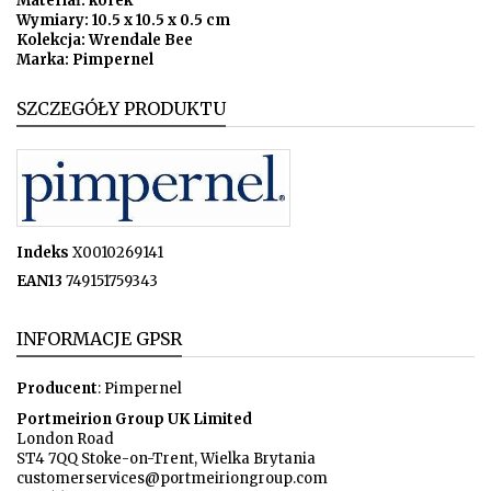
Materiał: korek
Wymiary: 10.5 x 10.5 x 0.5 cm
Kolekcja: Wrendale Bee
Marka: Pimpernel
SZCZEGÓŁY PRODUKTU
Indeks
X0010269141
EAN13
749151759343
INFORMACJE GPSR
Producent
: Pimpernel
Portmeirion Group UK Limited
London Road
ST4 7QQ Stoke-on-Trent, Wielka Brytania
customerservices@portmeiriongroup.com