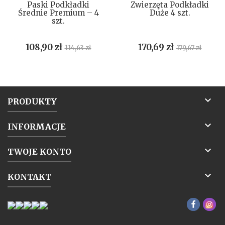
Paski Podkładki
Zwierzęta Podkładki
Średnie Premium – 4
Duże 4 szt.
szt.
Cena
Cena
Cena
Cena
108,90 zł
170,69 zł
114,63 zł
179,67 zł
podstawowa
podstawow

PRODUKTY

INFORMACJE

TWOJE KONTO

KONTAKT