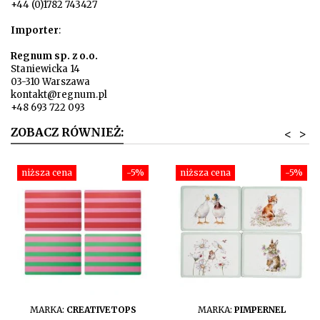
+44 (0)1782 743427
Importer
:
Regnum sp. z o.o.
Staniewicka 14
03-310 Warszawa
kontakt@regnum.pl
+48 693 722 093
ZOBACZ RÓWNIEŻ:
<
>
niższa cena
-5%
niższa cena
-5%
DO KOSZYKA
DO KOSZYKA
MARKA:
CREATIVETOPS
MARKA:
PIMPERNEL