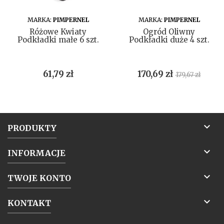
DO KOSZYKA
DO KOSZYKA
MARKA:
PIMPERNEL
MARKA:
PIMPERNEL
Różowe Kwiaty
Ogród Oliwny
Podkładki małe 6 szt.
Podkładki duże 4 szt.
Cena
Cena
Cena
61,79 zł
170,69 zł
179,67 zł
podstawow

PRODUKTY

INFORMACJE

TWOJE KONTO

KONTAKT