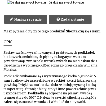
14 dni na zwrot towaru
Napisz recenzję
Zadaj pytanie
Masz pytania dotyczące tego produktu?
Skontaktuj się z nami.
OPIS
Zestaw sześciu wyrafinowanych i praktycznych podkładek
korkowych, ozdobionych pięknym, bogatym wzorem
przedstawiającym szpaki w truskawkach na niebieskim tle z
dziedzictwa wybitnego XIX-wiecznego projektanta Williama
Morrisa.
Podkładki wykonane są z wytrzymałego korka o grubości 5
mm i całkowicie uszczelnione wysokiej jakości lakierowaną
powłoką. Dzięki czemu bardzo dobrze izolują wysoką i niską
temperaturę, chroniąc blaty, stoły i inne powierzchnie przez
uszkodzeniem. Podkładki są odporne na plamy i wysoką
temperaturę do 100° C. Należy je czyścić wilgotną gąbką. Nie
zaleca się zanurzać w wodzie i wkładać do zmywarki.