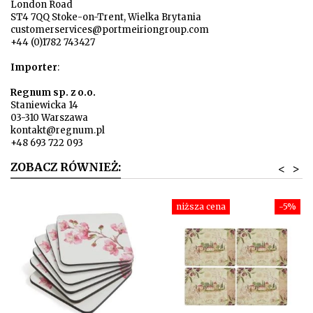
London Road
ST4 7QQ Stoke-on-Trent, Wielka Brytania
customerservices@portmeiriongroup.com
+44 (0)1782 743427
Importer
:
Regnum sp. z o.o.
Staniewicka 14
03-310 Warszawa
kontakt@regnum.pl
+48 693 722 093
ZOBACZ RÓWNIEŻ:
<
>
niższa cena
-5%