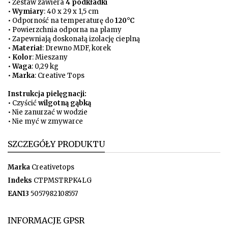
• Zestaw zawiera
4 podkładki
•
Wymiary
: 40 x 29 x 1,5 cm
• Odporność na temperaturę do
120°C
• Powierzchnia odporna na plamy
• Zapewniają doskonałą izolację cieplną
•
Materiał
: Drewno MDF, korek
•
Kolor
: Mieszany
•
Waga
: 0,29 kg
•
Marka
: Creative Tops
Instrukcja pielęgnacji:
• Czyścić
wilgotną gąbką
• Nie zanurzać w wodzie
• Nie myć w zmywarce
SZCZEGÓŁY PRODUKTU
Marka
Creativetops
Indeks
CTPMSTRPK4LG
EAN13
5057982108557
INFORMACJE GPSR