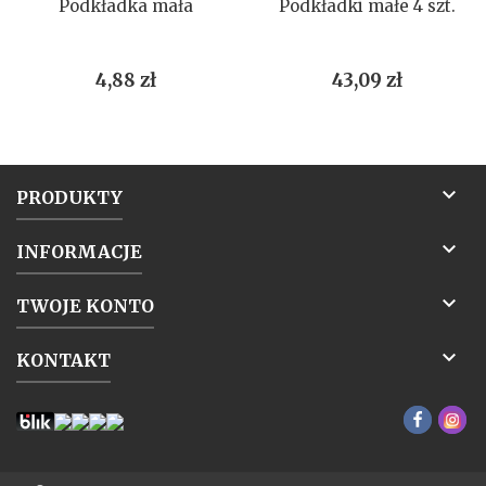
Podkładka mała
Podkładki małe 4 szt.
Cena
Cena
4,88 zł
43,09 zł

PRODUKTY

INFORMACJE

TWOJE KONTO

KONTAKT