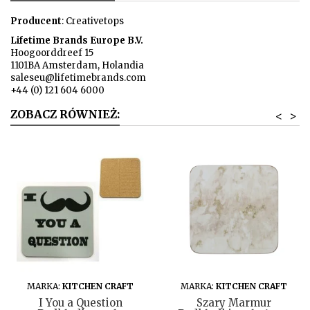
Producent
: Creativetops
Lifetime Brands Europe B.V.
Hoogoorddreef 15
1101BA Amsterdam, Holandia
saleseu@lifetimebrands.com
+44 (0) 121 604 6000
ZOBACZ RÓWNIEŻ:
<
>
DO KOSZYKA
DO KOSZYKA
MARKA:
KITCHEN CRAFT
MARKA:
KITCHEN CRAFT
I You a Question
Szary Marmur