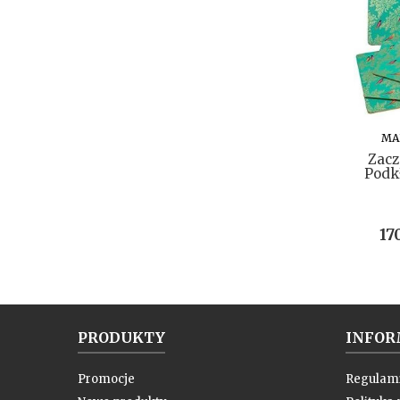
MA
Zacz
Podkł
Ce
17
PRODUKTY
INFOR
Promocje
Regulam