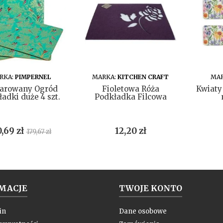
DO KOSZYKA
DO KOSZYKA
RKA:
PIMPERNEL
MARKA:
KITCHEN CRAFT
MAR
arowany Ogród
Fioletowa Róża
Kwiaty
adki duże 4 szt.
Podkładka Filcowa
na
Cena
Cena
0,69 zł
12,20 zł
179,67 zł
podstawowa
MACJE
TWOJE KONTO
in
Dane osobowe