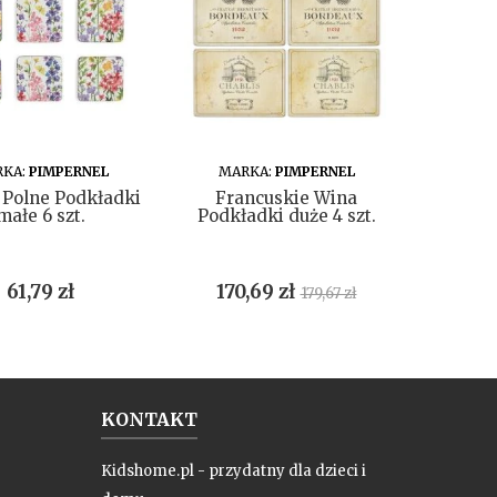
DO KOSZYKA
DO KOSZYKA
KA:
PIMPERNEL
MARKA:
PIMPERNEL
MAR
 Polne Podkładki
Francuskie Wina
Lunch
małe 6 szt.
Podkładki duże 4 szt.
m
Cena
Cena
Cena
61,79 zł
170,69 zł
179,67 zł
podstawowa
KONTAKT
Kidshome.pl - przydatny dla dzieci i