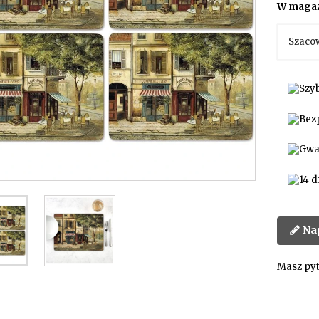
W magaz
Szaco
Na
Masz pyt