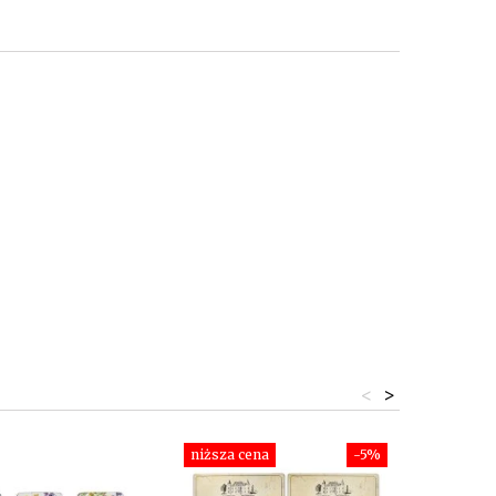
<
>
niższa cena
-5%