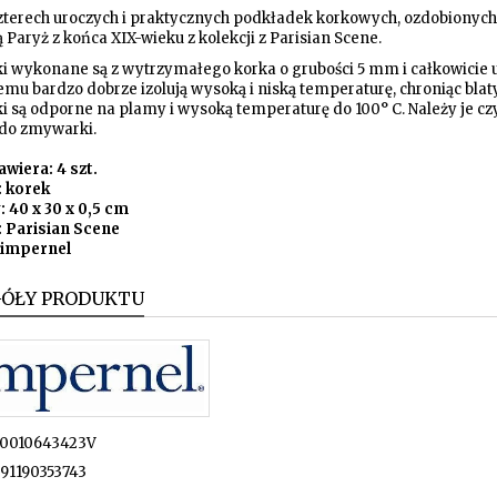
zterech uroczych i praktycznych podkładek korkowych, ozdobionych
 Paryż z końca XIX-wieku z kolekcji z Parisian Scene.
i wykonane są z wytrzymałego korka o grubości 5 mm i całkowicie u
emu bardzo dobrze izolują wysoką i niską temperaturę, chroniąc blat
 są odporne na plamy i wysoką temperaturę do 100° C. Należy je czyś
do zmywarki.
wiera: 4 szt.
: korek
 40 x 30 x 0,5 cm
: Parisian Scene
Pimpernel
GÓŁY PRODUKTU
0010643423V
91190353743