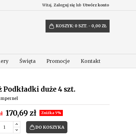
Witaj,
Zaloguj się
lub
Utwórz konto
KOSZYK:
0
SZT. - 0,00 ZŁ
lery
Święta
Promocje
Kontakt
 Podkładki duże 4 szt.
impernel
170,69 zł
zł
Zniżka 5%
DO KOSZYKA