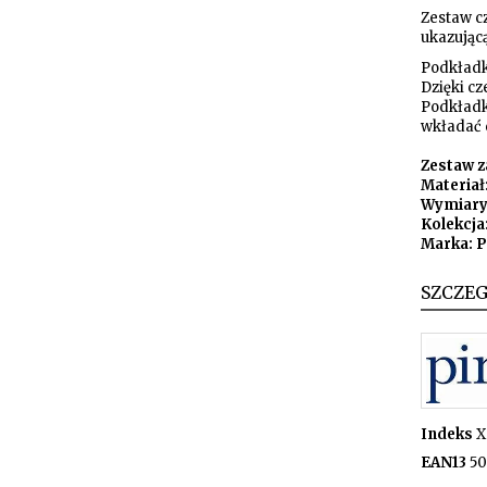
Zestaw c
ukazującą
Podkładk
Dzięki cz
Podkładki
wkładać 
Zestaw za
Materiał
Wymiary:
Kolekcja
Marka: 
SZCZE
Indeks
X
EAN13
50