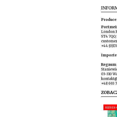
INFORM
Produce
Portmei
London 
ST4 7QQ 
custome
+44 (0)17
Importe
Regnum s
Staniewi
03-310 W
kontakt
+48 693 
ZOBAC
niższa 