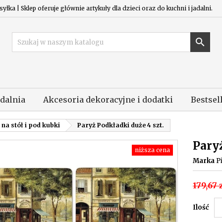
łka | Sklep oferuje głównie artykuły dla dzieci oraz do kuchni i jadalni.

adalnia
Akcesoria dekoracyjne i dodatki
Bestsel
na stół i pod kubki
Paryż Podkładki duże 4 szt.
Paryż
niższa cena
Marka
P
179,67 
Ilość