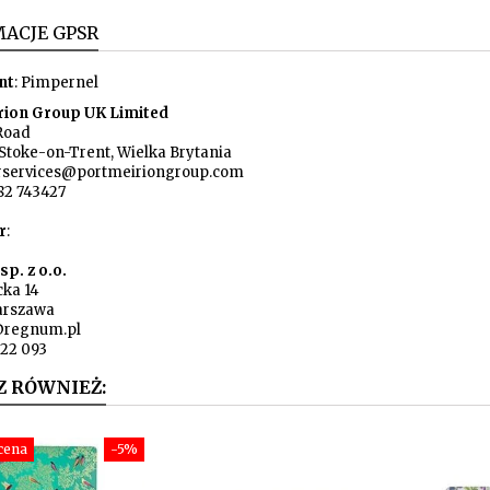
ACJE GPSR
nt
: Pimpernel
rion Group UK Limited
Road
Stoke-on-Trent, Wielka Brytania
rservices@portmeiriongroup.com
82 743427
r
:
p. z o.o.
cka 14
arszawa
@regnum.pl
722 093
Z RÓWNIEŻ:
cena
-5%