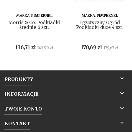
DO KOSZYKA
DO KOSZYKA
MARKA:
PIMPERNEL
MARKA:
PIMPERNEL
Morris & Co. Podkładki
Egzotyczny Ogród
średnie 6 szt.
Podkładki duże 4 szt.
Cena
Cena
Cena
Cena
136,71 zł
170,69 zł
143,90 zł
179,67 zł
podstawowa
podstawow

PRODUKTY

INFORMACJE

TWOJE KONTO

KONTAKT