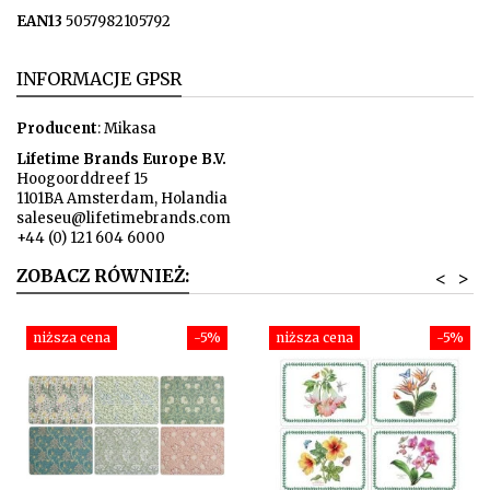
EAN13
5057982105792
INFORMACJE GPSR
Producent
: Mikasa
Lifetime Brands Europe B.V.
Hoogoorddreef 15
1101BA Amsterdam, Holandia
saleseu@lifetimebrands.com
+44 (0) 121 604 6000
ZOBACZ RÓWNIEŻ:
<
>
niższa cena
-5%
niższa cena
-5%