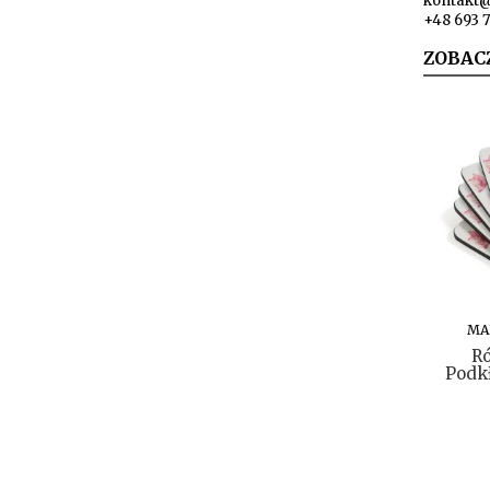
kontakt
+48 693 
ZOBAC
MA
R
Podkł