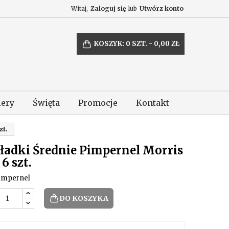
Witaj,
Zaloguj się
lub
Utwórz konto
KOSZYK:
0
SZT. - 0,00 ZŁ
lery
Święta
Promocje
Kontakt
zt.
ładki Średnie Pimpernel Morris
 6 szt.
impernel
DO KOSZYKA