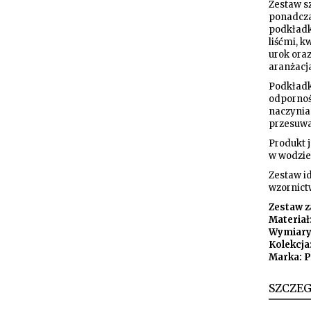
Zestaw s
ponadcza
podkładk
liśćmi, k
urok ora
aranżacj
Podkładk
odpornoś
naczynia
przesuwa
Produkt j
w wodzie
Zestaw id
wzornict
Zestaw za
Materiał
Wymiary:
Kolekcja
Marka: 
SZCZE