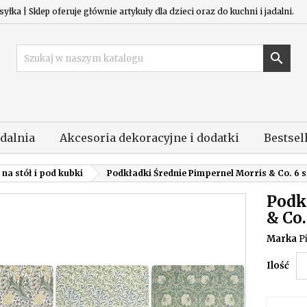
łka | Sklep oferuje głównie artykuły dla dzieci oraz do kuchni i jadalni.

adalnia
Akcesoria dekoracyjne i dodatki
Bestsel
na stół i pod kubki
Podkładki Średnie Pimpernel Morris & Co. 6 s
Podk
& Co.
Marka
P
Ilość