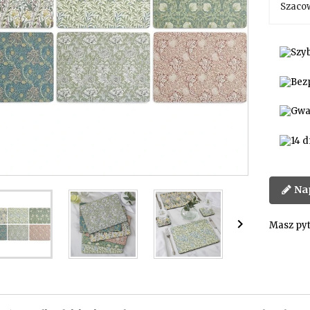
Szaco
Na

Masz pyt