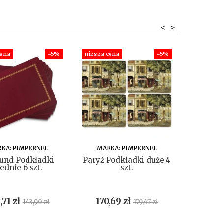
<
>
cena
-5%
niższa cena
-5%
niższa c
DO KOSZYKA
DO KOSZYKA
KA:
PIMPERNEL
MARKA:
PIMPERNEL
MARKA
und Podkładki
Paryż Podkładki duże 4
Piór
rednie 6 szt.
szt.
śr
na
Cena
Cena
Cena
Cen
,71 zł
170,69 zł
108,
143,90 zł
179,67 zł
podstawowa
podstawowa