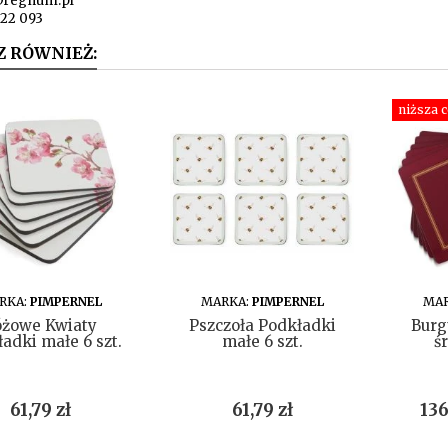
@regnum.pl
722 093
Z RÓWNIEŻ:
niższa 
DO KOSZYKA
DO KOSZYKA
RKA:
PIMPERNEL
MARKA:
PIMPERNEL
MAR
óżowe Kwiaty
Pszczoła Podkładki
Burg
adki małe 6 szt.
małe 6 szt.
ś
Cena
Cena
Ce
61,79 zł
61,79 zł
136