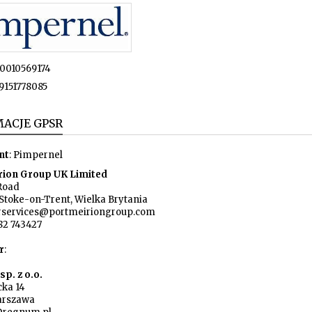
0010569174
9151778085
ACJE GPSR
nt
: Pimpernel
rion Group UK Limited
Road
Stoke-on-Trent, Wielka Brytania
rservices@portmeiriongroup.com
82 743427
r
:
p. z o.o.
cka 14
arszawa