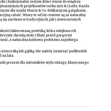
ki i funkcjonalny zestaw, które wnosi do wnętrza
jważniejszych projektantów ruchu Arts & Crafts. Każda
nymi dla marki Morris & Co: delikatnymi gałązkami,
yjną całość. Wzory te od lat cenione są za naturalny
ą się zarówno w tradycyjnych, jak i nowoczesnych
kości lakierowaną powłoką, która zwiększa ich
ecznie chronią stoły i blaty przed gorącymi
ilność, a naturalna korkowa podstawa zapobiega
 ściereczką lub gąbką. Nie należy zanurzać podkładek
 na lata.
ancki prezent dla miłośników stylu vintage, klasycznego