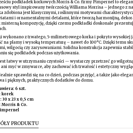
ześciu podkładek korkowych Morris & Co. firmy Pimpernel to eleganc
sowy styl inspirowany twórczością Williama Morrisa – jednego z na
a zdobiona jest klasycznymi, roślinnymi motywami charakterystycz
wiatami i ornamentalnymi detalami, które tworzą harmonijną, dekorac
z misterną kompozycję, dzięki czemu podkładki doskonale prezentuj
ach.
i wykonano z trwałego, 5-milimetrowego korka i pokryto wysokiej ja
ć na plamy i wysoką temperaturę – nawet do 100°C. Dzięki temu skut
mi, wilgocią czy zarysowaniami. Solidna konstrukcja zapewnia stab
niu się podkładek podczas użytkowania.
est łatwy w utrzymaniu czystości — wystarczy przetrzeć go wilgotną
 ani myć w zmywarce, aby zachować ich trwałość i estetyczny wygląd
ealnie sprawdzi się na co dzień, podczas przyjęć, a także jako eleg
wa i pięknych, praktycznych dodatków do domu.
wiera: 6 szt.
: korek
 30 x 23 x 0,5 cm
: Morris & Co.
Pimpernel
GÓŁY PRODUKTU