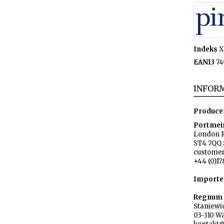
Indeks
X
EAN13
74
INFORM
Produce
Portmei
London 
ST4 7QQ 
custome
+44 (0)17
Importe
Regnum s
Staniewi
03-310 W