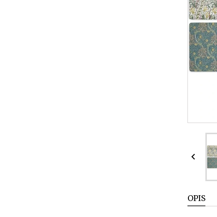

OPIS