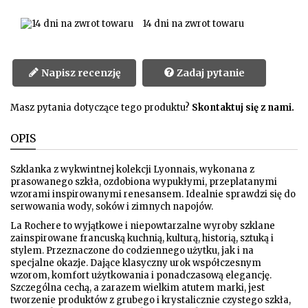
14 dni na zwrot towaru
Napisz recenzję
Zadaj pytanie
Masz pytania dotyczące tego produktu?
Skontaktuj się z nami.
OPIS
Szklanka z wykwintnej kolekcji Lyonnais, wykonana z
prasowanego szkła, ozdobiona wypukłymi, przeplatanymi
wzorami inspirowanymi renesansem. Idealnie sprawdzi się do
serwowania wody, soków i zimnych napojów.
La Rochere to wyjątkowe i niepowtarzalne wyroby szklane
zainspirowane francuską kuchnią, kulturą, historią, sztuką i
stylem. Przeznaczone do codziennego użytku, jak i na
specjalne okazje. Dające klasyczny urok współczesnym
wzorom, komfort użytkowania i ponadczasową elegancję.
Szczególna cechą, a zarazem wielkim atutem marki, jest
tworzenie produktów z grubego i krystalicznie czystego szkła,