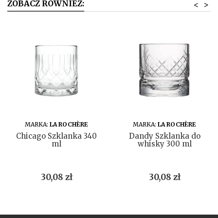
ZOBACZ RÓWNIEŻ:
<
>
DO KOSZYKA
DO KOSZYKA
MARKA:
LA ROCHÈRE
MARKA:
LA ROCHÈRE
Chicago Szklanka 340
Dandy Szklanka do
ml
whisky 300 ml
Cena
Cena
30,08 zł
30,08 zł