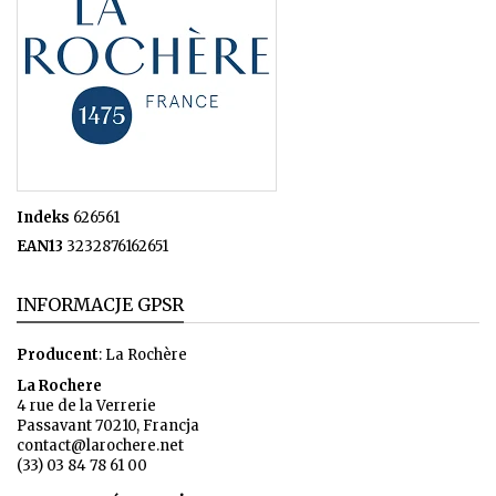
Indeks
626561
EAN13
3232876162651
INFORMACJE GPSR
Producent
: La Rochère
La Rochere
4 rue de la Verrerie
Passavant 70210, Francja
contact@larochere.net
(33) 03 84 78 61 00