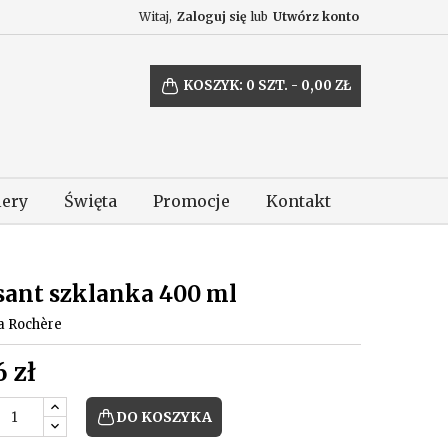
Witaj,
Zaloguj się
lub
Utwórz konto
KOSZYK:
0
SZT. - 0,00 ZŁ
lery
Święta
Promocje
Kontakt
sant szklanka 400 ml
a Rochère
6 zł
DO KOSZYKA