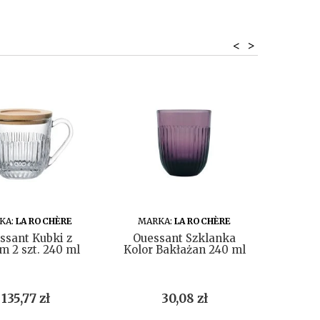
<
>
DO KOSZYKA
DO KOSZYKA
KA:
LA ROCHÈRE
MARKA:
LA ROCHÈRE
MAR
ssant Kubki z
Ouessant Szklanka
Perigo
 2 szt. 240 ml
Kolor Bakłażan 240 ml
Cena
Cena
135,77 zł
30,08 zł