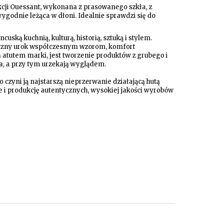
cji Ouessant, wykonana z prasowanego szkła, z
odnie leżąca w dłoni. Idealnie sprawdzi się do
ską kuchnią, kulturą, historią, sztuką i stylem.
asyczny urok współczesnym wzorom, komfort
 atutem marki, jest tworzenie produktów z grubego i
ia, a przy tym urzekają wyglądem.
 czyni ją najstarszą nieprzerwanie działającą hutą
e i produkcję autentycznych, wysokiej jakości wyrobów