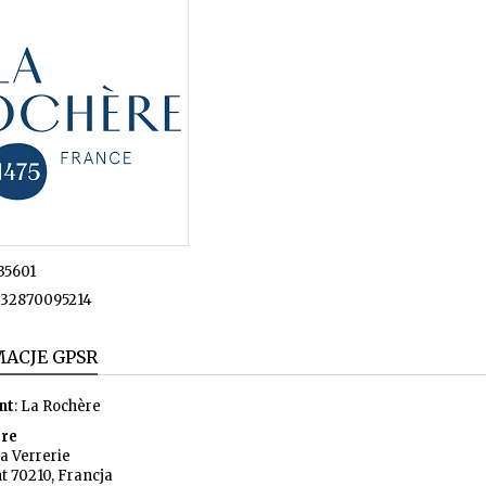
35601
32870095214
ACJE GPSR
nt
: La Rochère
ere
la Verrerie
t 70210, Francja