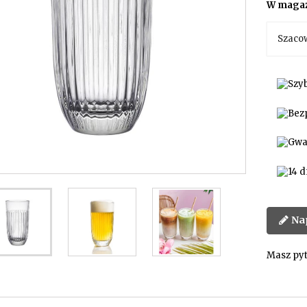
W magaz
Szaco
Na
Masz pyt