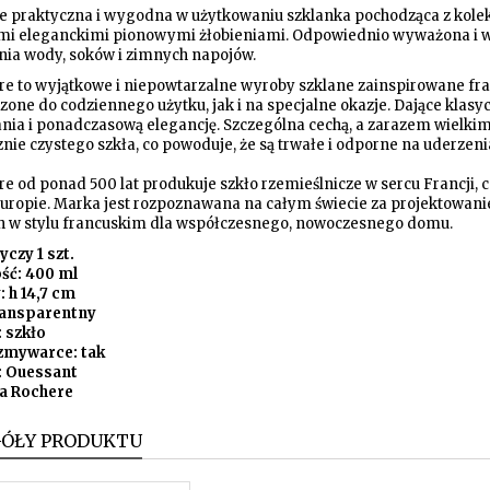
e praktyczna i wygodna w użytkowaniu szklanka pochodząca z kolek
i eleganckimi pionowymi żłobieniami. Odpowiednio wyważona i wyg
ia wody, soków i zimnych napojów.
e to wyjątkowe i niepowtarzalne wyroby szklane zainspirowane francu
zone do codziennego użytku, jak i na specjalne okazje. Dające kl
nia i ponadczasową elegancję. Szczególna cechą, a zarazem wielkim
znie czystego szkła, co powoduje, że są trwałe i odporne na uderzen
e od ponad 500 lat produkuje szkło rzemieślnicze w sercu Francji, co
Europie. Marka jest rozpoznawana na całym świecie za projektowani
h w stylu francuskim dla współczesnego, nowoczesnego domu.
yczy 1 szt.
ść: 400 ml
 h 14,7 cm
ransparentny
: szkło
zmywarce: tak
: Ouessant
a Rochere
GÓŁY PRODUKTU