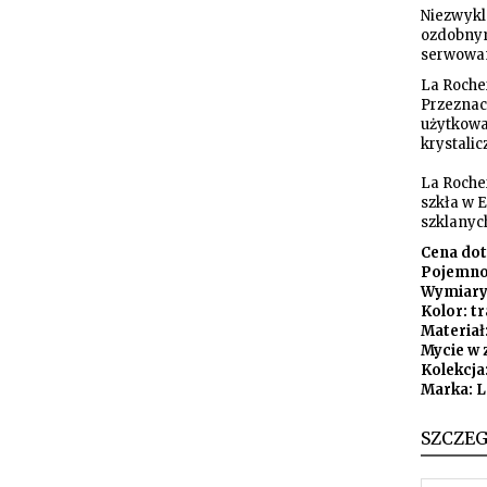
Niezwykl
ozdobnym
serwowan
La Rocher
Przeznac
użytkowa
krystalic
La Rocher
szkła w 
szklanyc
Cena dot
Pojemno
Wymiary:
Kolor: t
Materiał
Mycie w 
Kolekcja
Marka: L
SZCZE