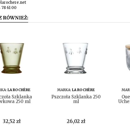
larochere.net
4 78 61 00
Z RÓWNIEŻ:
DO KOSZYKA
DO KOSZYKA
RKA:
LA ROCHÈRE
MARKA:
LA ROCHÈRE
MAR
czoła Szklanka
Pszczoła Szklanka 250
Oue
iwkowa 250 ml
ml
Uchem
Cena
Cena
32,52 zł
26,02 zł