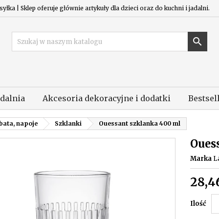
łka | Sklep oferuje głównie artykuły dla dzieci oraz do kuchni i jadalni.

adalnia
Akcesoria dekoracyjne i dodatki
Bestsel
bata, napoje
Szklanki
Ouessant szklanka 400 ml
Oues
Marka
L
28,4
Ilość