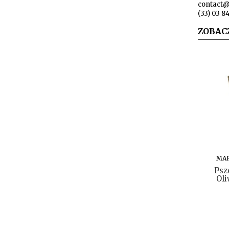
contact@
(33) 03 8
ZOBAC
MA
Psz
Ol