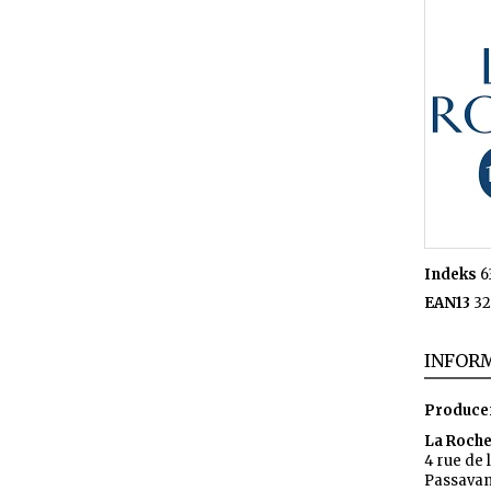
Indeks
6
EAN13
32
INFORM
Produce
La Roch
4 rue de 
Passavan