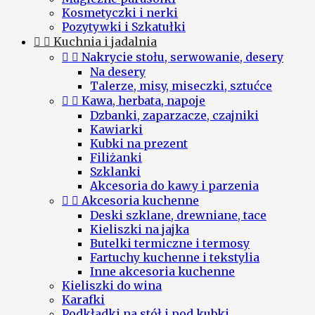
Kosmetyczki i nerki
Pozytywki i Szkatułki


Kuchnia i jadalnia


Nakrycie stołu, serwowanie, desery
Na desery
Talerze, misy, miseczki, sztućce


Kawa, herbata, napoje
Dzbanki, zaparzacze, czajniki
Kawiarki
Kubki na prezent
Filiżanki
Szklanki
Akcesoria do kawy i parzenia


Akcesoria kuchenne
Deski szklane, drewniane, tace
Kieliszki na jajka
Butelki termiczne i termosy
Fartuchy kuchenne i tekstylia
Inne akcesoria kuchenne
Kieliszki do wina
Karafki
Podkładki na stół i pod kubki