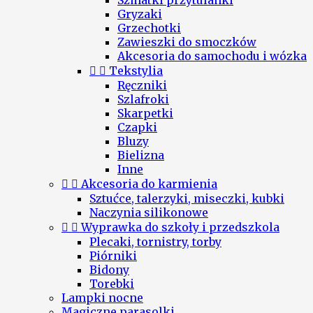
Szmatki przytulanki
Gryzaki
Grzechotki
Zawieszki do smoczków
Akcesoria do samochodu i wózka


Tekstylia
Ręczniki
Szlafroki
Skarpetki
Czapki
Bluzy
Bielizna
Inne


Akcesoria do karmienia
Sztućce, talerzyki, miseczki, kubki
Naczynia silikonowe


Wyprawka do szkoły i przedszkola
Plecaki, tornistry, torby
Piórniki
Bidony
Torebki
Lampki nocne
Magiczne parasolki