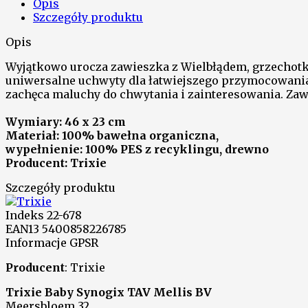
Opis
Szczegóły produktu
Opis
Wyjątkowo urocza zawieszka z Wielbłądem, grzechot
uniwersalne uchwyty dla łatwiejszego przymocowania 
zachęca maluchy do chwytania i zainteresowania. Za
Wymiary: 46 x 23 cm
Materiał: 100% bawełna organiczna,
wypełnienie: 100% PES z recyklingu, drewno
Producent: Trixie
Szczegóły produktu
Indeks
22-678
EAN13
5400858226785
Informacje GPSR
Producent
: Trixie
Trixie Baby Synogix TAV Mellis BV
Meersbloem 32