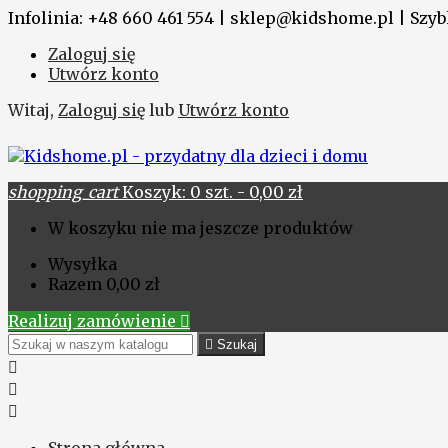
Infolinia: +48 660 461 554 | sklep@kidshome.pl | Szybk
Zaloguj się
Utwórz konto
Witaj,
Zaloguj się
lub
Utwórz konto
shopping_cart
Koszyk:
0
szt. - 0,00 zł
W koszyku nie ma jeszcze produktów
Wysyłka
Razem
0,00 zł
Realizuj zamówienie


Szukaj


