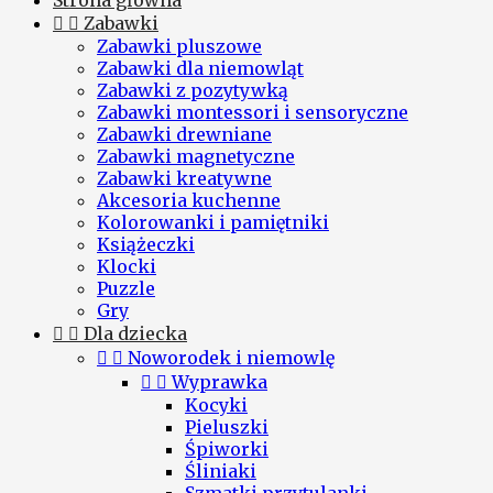
Strona główna


Zabawki
Zabawki pluszowe
Zabawki dla niemowląt
Zabawki z pozytywką
Zabawki montessori i sensoryczne
Zabawki drewniane
Zabawki magnetyczne
Zabawki kreatywne
Akcesoria kuchenne
Kolorowanki i pamiętniki
Książeczki
Klocki
Puzzle
Gry


Dla dziecka


Noworodek i niemowlę


Wyprawka
Kocyki
Pieluszki
Śpiworki
Śliniaki