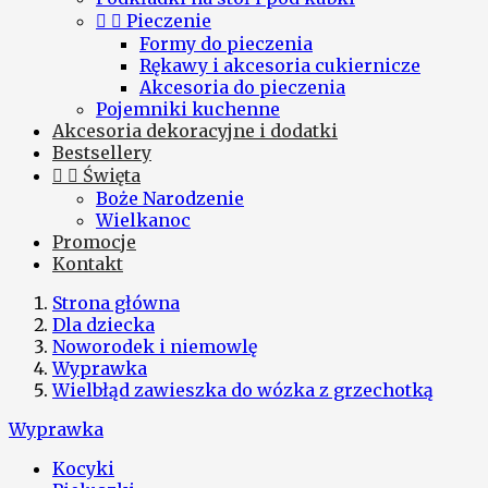


Pieczenie
Formy do pieczenia
Rękawy i akcesoria cukiernicze
Akcesoria do pieczenia
Pojemniki kuchenne
Akcesoria dekoracyjne i dodatki
Bestsellery


Święta
Boże Narodzenie
Wielkanoc
Promocje
Kontakt
Strona główna
Dla dziecka
Noworodek i niemowlę
Wyprawka
Wielbłąd zawieszka do wózka z grzechotką
Wyprawka
Kocyki