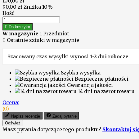
100,00 zł
90,00 zł
Zniżka 10%
Ilość

Do koszyka
W magazynie
1 Przedmiot

Ostatnie sztuki w magazynie
Szacowany czas wysyłki wynosi
1-2 dni robocze
.
Szybka wysyłka
Bezpieczne płatności
Gwarancja jakości
14 dni na zwrot towaru
Ocena:
(0)
Napisz recenzję
Zadaj pytanie
Masz pytania dotyczące tego produktu?
Skontaktuj si