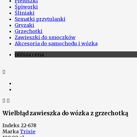
Pieluszki
Śpiworki
Śliniaki
Szmatki przytulanki
Gryzaki
Grzechotki
Zawieszki do smoczków
Akcesoria do samochodu i wózka
niższa cena



Wielbłąd zawieszka do wózka z grzechotką
Indeks
22-678
Marka
Trixie