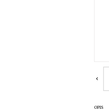

OPIS