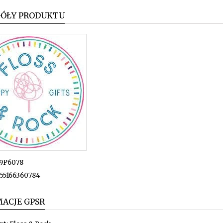
GÓŁY PRODUKTU
9P6078
55166360784
ACJE GPSR