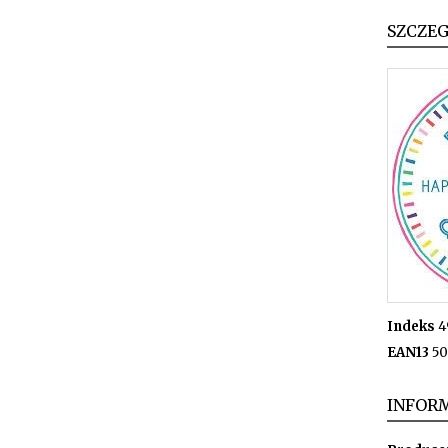
SZCZE
Indeks
4
EAN13
50
INFORM