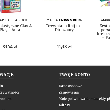
DO KOSZYKA
DO KOSZYKA
KA:
FLOSS & ROCK
MARKA:
FLOSS & ROCK
MARK
lastyczne Clay &
Drewniana linijka -
Zesta
Play - Auta
Dinozaury
pers
breloc
– Fa
Cena
Cena
83,74 zł
11,38 zł
MACJE
TWOJE KONTO
in
Dane osobowe
 prywatności
Zamówienia
cookies
Moje pokwitowania - korekty pł
Adresy