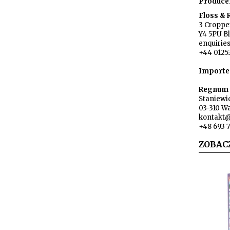
Produce
Floss &
3 Cropper
Y4 5PU B
enquirie
+44 0125
Importe
Regnum s
Staniewi
03-310 W
kontakt
+48 693 
ZOBAC