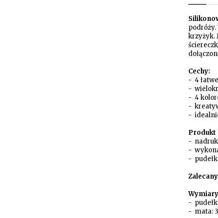
Silikon
podróży. 
krzyżyk. 
ścierecz
dołączon
Cechy:
- 4 łatw
- wielok
- 4 kolor
- kreaty
- idealn
Produkt 
- nadruk
- wykona
- pudełko
Zalecany
Wymiary
- pudełko
- mata: 