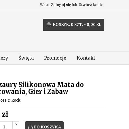
Witaj,
Zaloguj się
lub
Utwórz konto
KOSZYK:
0
SZT. - 0,00 ZŁ
lery
Święta
Promocje
Kontakt
zaury Silikonowa Mata do
rowania, Gier i Zabaw
loss & Rock
 zł
DO KOSZYKA