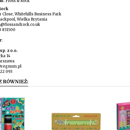
nt
: Floss & Rock
 Rock
 Close, Whitehills Business Park
lackpool, Wielka Brytania
s@flossandrock.co.uk
3 831500
r
:
p. z o.o.
cka 14
arszawa
@regnum.pl
722 093
Z RÓWNIEŻ: