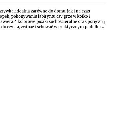
zrywka, idealna zarówno do domu, jak i na czas
ropek, pokonywaniu labiryntu czy grze w kółko i
zawiera 4 kolorowe pisaki suchościeralne oraz poręczną
 do czysta, zwinąć i schować w praktycznym pudełku z