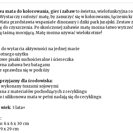
owa m
ata do kolorowania, gier i zabaw
to świetna, wielofunkcyjna ro
Wystarczy rozłożyć matę, by zanurzyć się w kolorowaniu, łączeniu k
Mata przedstawia wspaniałe dinozaury i dziki park jurajski. Zestaw 
kę do czyszczenia. Po skończonej zabawie matę można łatwo wytrzeć
ą taśmą mocującą. Matę można używać wielokrotnie!
e do wytarcia aktywności na jednej macie
rotnego użytku
owe pisaki suchościeralne i ściereczka
wna zabawa bez bałaganu
ie sprawdza się w podróży
przyjazny dla środowiska:
 wykonany tuszami sojowymi
na z materiałów pochodzących z recyklingu
 i silikonowa mata w pełni nadają się do recyklingu
 wiek:
3 lata+
:
: 6 x 6 x 30 cm
39 x 29 cm