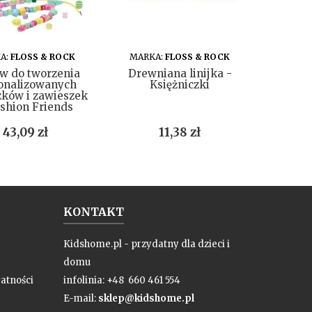
DO KOSZYKA
DO KOSZYKA
A:
FLOSS & ROCK
MARKA:
FLOSS & ROCK
MARK
w do tworzenia
Drewniana linijka -
Kredow
onalizowanych
Księżniczki
zków i zawieszek
shion Friends
Cena
Cena
43,09 zł
11,38 zł
KONTAKT
Kidshome.pl - przydatny dla dzieci i
domu
atności
infolinia: +48 660 461 554
E-mail:
sklep@kidshome.pl