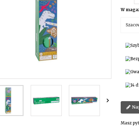
W magaz
Szaco

Na
Masz pyt