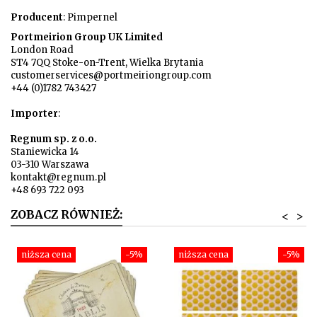
Producent
: Pimpernel
Portmeirion Group UK Limited
London Road
ST4 7QQ Stoke-on-Trent, Wielka Brytania
customerservices@portmeiriongroup.com
+44 (0)1782 743427
Importer
:
Regnum sp. z o.o.
Staniewicka 14
03-310 Warszawa
kontakt@regnum.pl
+48 693 722 093
ZOBACZ RÓWNIEŻ:
<
>
niższa cena
-5%
niższa cena
-5%