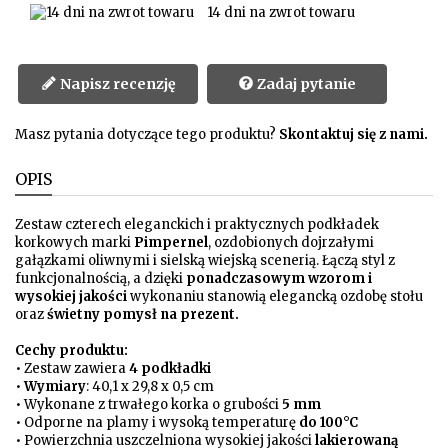
14 dni na zwrot towaru
Napisz recenzję
Zadaj pytanie
Masz pytania dotyczące tego produktu?
Skontaktuj się z nami.
OPIS
Zestaw czterech eleganckich i praktycznych podkładek
korkowych marki
Pimpernel
, ozdobionych dojrzałymi
gałązkami oliwnymi i sielską wiejską scenerią. Łączą styl z
funkcjonalnością, a dzięki
ponadczasowym wzorom i
wysokiej jakości
wykonaniu stanowią elegancką ozdobę stołu
oraz
świetny pomysł na prezent.
Cechy produktu:
• Zestaw zawiera
4 podkładki
•
Wymiary
: 40,1 x 29,8 x 0,5 cm
• Wykonane z trwałego korka o grubości
5 mm
• Odporne na plamy i wysoką temperaturę
do 100°C
• Powierzchnia uszczelniona wysokiej jakości
lakierowaną