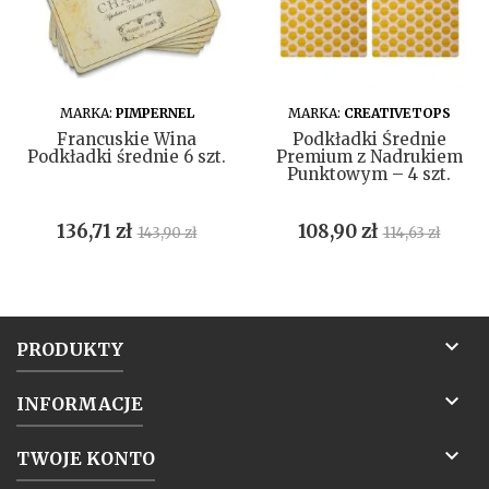
DO KOSZYKA
DO KOSZYKA
MARKA:
PIMPERNEL
MARKA:
CREATIVETOPS
Francuskie Wina
Podkładki Średnie
Podkładki średnie 6 szt.
Premium z Nadrukiem
Punktowym – 4 szt.
Cena
Cena
Cena
Cena
136,71 zł
108,90 zł
143,90 zł
114,63 zł
podstawowa
podstawow

PRODUKTY

INFORMACJE

TWOJE KONTO