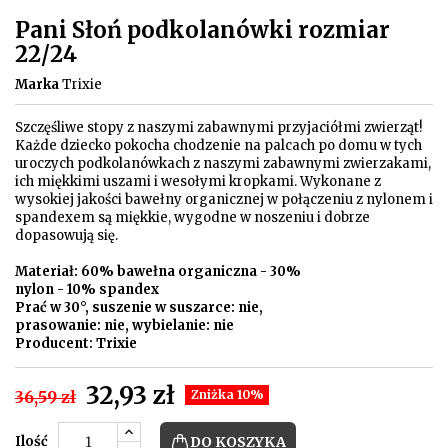
Pani Słoń podkolanówki rozmiar
22/24
Marka
Trixie
Szczęśliwe stopy z naszymi zabawnymi przyjaciółmi zwierząt!
Każde dziecko pokocha chodzenie na palcach po domu w tych
uroczych podkolanówkach z naszymi zabawnymi zwierzakami,
ich miękkimi uszami i wesołymi kropkami. Wykonane z
wysokiej jakości bawełny organicznej w połączeniu z nylonem i
spandexem są miękkie, wygodne w noszeniu i dobrze
dopasowują się.
Materiał: 60% bawełna organiczna - 30%
nylon - 10% spandex
Prać w 30°, suszenie w suszarce: nie,
prasowanie: nie, wybielanie: nie
Producent: Trixie
32,93 zł
36,59 zł
Zniżka 10%
Ilość
DO KOSZYKA