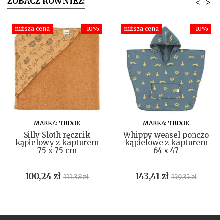
ZOBACZ RÓWNIEŻ:
<
>
niższa cena
-10%
niższa cena
-10%
DO KOSZYKA
DO KOSZYKA
MARKA:
TRIXIE
MARKA:
TRIXIE
Silly Sloth ręcznik
Whippy weasel ponczo
kąpielowy z kapturem
kąpielowe z kapturem
75 x 75 cm
64 x 47
Cena
Cena
Cena
Cena
100,24 zł
143,41 zł
111,38 zł
159,35 zł
podstawowa
podstawow