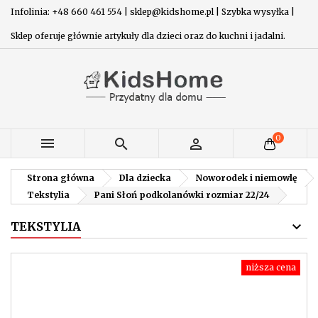
Infolinia: +48 660 461 554 | sklep@kidshome.pl | Szybka wysyłka |
Sklep oferuje głównie artykuły dla dzieci oraz do kuchni i jadalni.
0



Strona główna
Dla dziecka
Noworodek i niemowlę
Tekstylia
Pani Słoń podkolanówki rozmiar 22/24
TEKSTYLIA
niższa cena