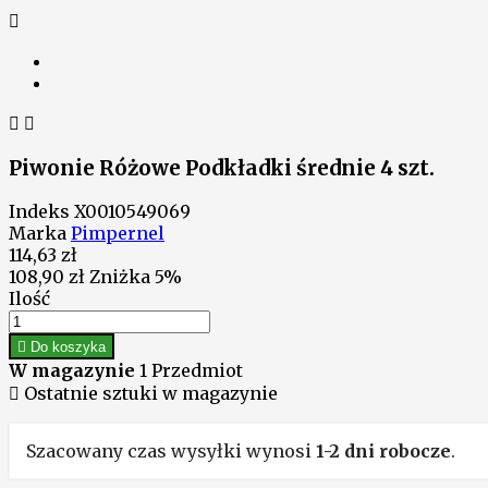



Piwonie Różowe Podkładki średnie 4 szt.
Indeks
X0010549069
Marka
Pimpernel
114,63 zł
108,90 zł
Zniżka 5%
Ilość

Do koszyka
W magazynie
1 Przedmiot

Ostatnie sztuki w magazynie
Szacowany czas wysyłki wynosi
1-2 dni robocze
.