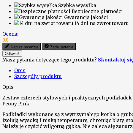
Szybka wysyłka
Bezpieczne płatności
Gwarancja jakości
14 dni na zwrot towaru
Ocena:
(0)
Napisz recenzję
Zadaj pytanie
Masz pytania dotyczące tego produktu?
Skontaktuj si
Opis
Szczegóły produktu
Opis
Zestaw czterech stylowych i praktycznych podkład
Peony Pink.
Podkładki wykonane są z wytrzymałego korka o grubo
izolują wysoką i niską temperaturę, chroniąc blaty, 
Należy je czyścić wilgotną gąbką. Nie zaleca się zanu