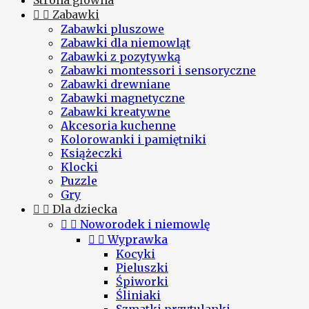
Strona główna


Zabawki
Zabawki pluszowe
Zabawki dla niemowląt
Zabawki z pozytywką
Zabawki montessori i sensoryczne
Zabawki drewniane
Zabawki magnetyczne
Zabawki kreatywne
Akcesoria kuchenne
Kolorowanki i pamiętniki
Książeczki
Klocki
Puzzle
Gry


Dla dziecka


Noworodek i niemowlę


Wyprawka
Kocyki
Pieluszki
Śpiworki
Śliniaki