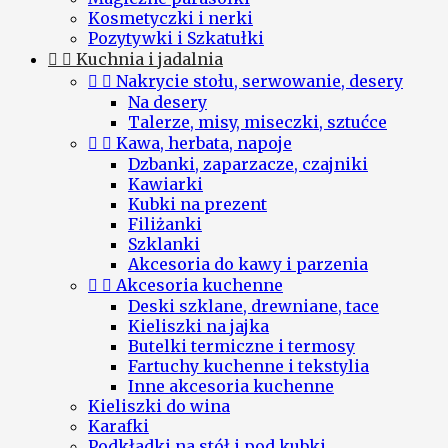
Kosmetyczki i nerki
Pozytywki i Szkatułki


Kuchnia i jadalnia


Nakrycie stołu, serwowanie, desery
Na desery
Talerze, misy, miseczki, sztućce


Kawa, herbata, napoje
Dzbanki, zaparzacze, czajniki
Kawiarki
Kubki na prezent
Filiżanki
Szklanki
Akcesoria do kawy i parzenia


Akcesoria kuchenne
Deski szklane, drewniane, tace
Kieliszki na jajka
Butelki termiczne i termosy
Fartuchy kuchenne i tekstylia
Inne akcesoria kuchenne
Kieliszki do wina
Karafki
Podkładki na stół i pod kubki