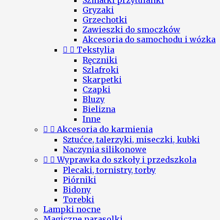
Szmatki przytulanki
Gryzaki
Grzechotki
Zawieszki do smoczków
Akcesoria do samochodu i wózka


Tekstylia
Ręczniki
Szlafroki
Skarpetki
Czapki
Bluzy
Bielizna
Inne


Akcesoria do karmienia
Sztućce, talerzyki, miseczki, kubki
Naczynia silikonowe


Wyprawka do szkoły i przedszkola
Plecaki, tornistry, torby
Piórniki
Bidony
Torebki
Lampki nocne
Magiczne parasolki