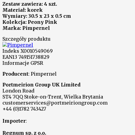
Zestaw zawiera: 4 szt.
Materiał: korek
Wymiary: 30.5 x 23 x 0.5 cm
Kolekcja: Peony Pink
Marka: Pimpernel
Szczegóły produktu
Indeks
X0010549069
EAN13
749151738829
Informacje GPSR
Producent
: Pimpernel
Portmeirion Group UK Limited
London Road
ST4 7QQ Stoke-on-Trent, Wielka Brytania
customerservices@portmeiriongroup.com
+44 (0)1782 743427
Importer
:
Regnum sp. z o.o.