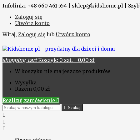
Infolinia: +48 660 461 554 | sklep@kidshome.pl | Szybk
Zaloguj się
Utwórz konto
Witaj,
Zaloguj się
lub
Utwórz konto
shopping_cart
Koszyk:
0
szt. - 0,00 zł
W koszyku nie ma jeszcze produktów
Wysyłka
Razem
0,00 zł
Realizuj zamówienie


Szukaj


