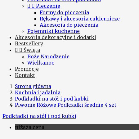


Pieczenie
Formy do pieczenia
Rękawy i akcesoria cukiernicze
Akcesoria do pieczenia
Pojemniki kuchenne
Akcesoria dekoracyjne i dodatki
Bestsellery


Święta
Boże Narodzenie
Wielkanoc
Promocje
Kontakt
Strona główna
Kuchnia i jadalnia
Podkładki na stół i pod kubki
Piwonie Różowe Podkładki średnie 4 szt.
Podkładki na stół i pod kubki
niższa cena